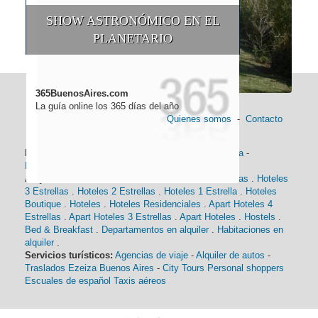
SHOW ASTRONÓMICO EN EL
PLANETARIO
365BuenosAires.com
La guía online los 365 días del año
Quienes somos
-
Contacto
Información general:
Información turística
-
Historia
-
Distancias
-
Mapa de Buenos Aires
-
Barrios
Alojamiento:
Hoteles 5 Estrellas
.
Hoteles 4 Estrellas
.
Hoteles
3 Estrellas
.
Hoteles 2 Estrellas
.
Hoteles 1 Estrella
.
Hoteles
Boutique
.
Hoteles
.
Hoteles Residenciales
.
Apart Hoteles 4
Estrellas
.
Apart Hoteles 3 Estrellas
.
Apart Hoteles
.
Hostels
.
Bed & Breakfast
.
Departamentos en alquiler
.
Habitaciones en
alquiler
.
Servicios turísticos:
Agencias de viaje
-
Alquiler de autos
-
Traslados Ezeiza Buenos Aires
-
City Tours
Personal shoppers
Escuales de español
Taxis aéreos