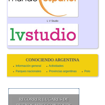
L V Studio
CONOCIENDO ARGENTINA
Información general
Actividades
Parques nacionales
Provincias argentinas
Polo
RECORRER LUGARES DE