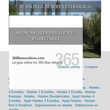
30 AÑOS LA RESERVA ECOLÓGICA
SHOW ASTRONÓMICO EN EL
PLANETARIO
365BuenosAires.com
La guía online los 365 días del año
Quienes somos
-
Contacto
Información general:
Información turística
-
Historia
-
Distancias
-
Mapa de Buenos Aires
-
Barrios
Alojamiento:
Hoteles 5 Estrellas
.
Hoteles 4 Estrellas
.
Hoteles
3 Estrellas
.
Hoteles 2 Estrellas
.
Hoteles 1 Estrella
.
Hoteles
Boutique
.
Hoteles
.
Hoteles Residenciales
.
Apart Hoteles 4
Estrellas
.
Apart Hoteles 3 Estrellas
.
Apart Hoteles
.
Hostels
.
Bed & Breakfast
.
Departamentos en alquiler
.
Habitaciones en
alquiler
.