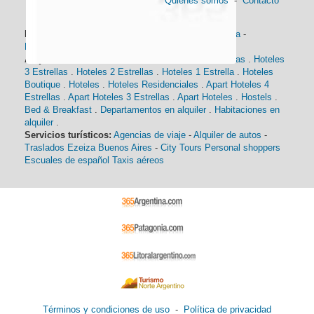
Quienes somos
-
Contacto
Información general:
Información turística
-
Historia
-
Distancias
-
Mapa de Buenos Aires
-
Barrios
Alojamiento:
Hoteles 5 Estrellas
.
Hoteles 4 Estrellas
.
Hoteles
3 Estrellas
.
Hoteles 2 Estrellas
.
Hoteles 1 Estrella
.
Hoteles
Boutique
.
Hoteles
.
Hoteles Residenciales
.
Apart Hoteles 4
Estrellas
.
Apart Hoteles 3 Estrellas
.
Apart Hoteles
.
Hostels
.
Bed & Breakfast
.
Departamentos en alquiler
.
Habitaciones en
alquiler
.
Servicios turísticos:
Agencias de viaje
-
Alquiler de autos
-
Traslados Ezeiza Buenos Aires
-
City Tours
Personal shoppers
Escuales de español
Taxis aéreos
Términos y condiciones de uso
-
Política de privacidad