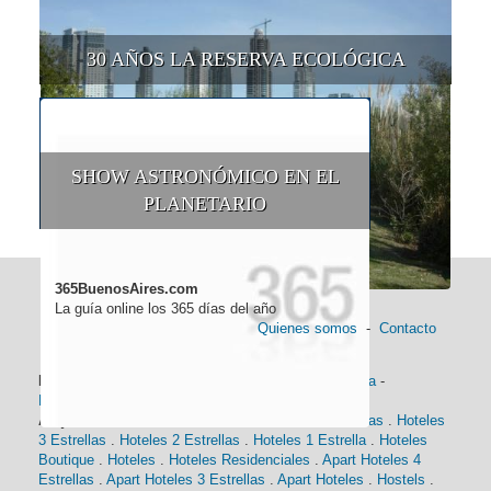
30 AÑOS LA RESERVA ECOLÓGICA
SHOW ASTRONÓMICO EN EL
PLANETARIO
365BuenosAires.com
La guía online los 365 días del año
Quienes somos
-
Contacto
Información general:
Información turística
-
Historia
-
Distancias
-
Mapa de Buenos Aires
-
Barrios
Alojamiento:
Hoteles 5 Estrellas
.
Hoteles 4 Estrellas
.
Hoteles
3 Estrellas
.
Hoteles 2 Estrellas
.
Hoteles 1 Estrella
.
Hoteles
Boutique
.
Hoteles
.
Hoteles Residenciales
.
Apart Hoteles 4
Estrellas
.
Apart Hoteles 3 Estrellas
.
Apart Hoteles
.
Hostels
.