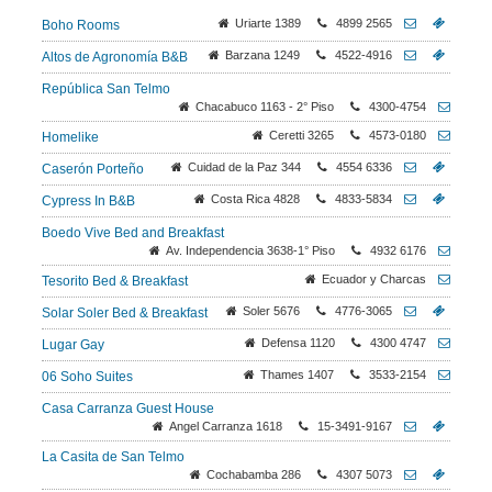
Uriarte 1389
4899 2565
Boho Rooms
Barzana 1249
4522-4916
Altos de Agronomía B&B
República San Telmo
Chacabuco 1163 - 2° Piso
4300-4754
Ceretti 3265
4573-0180
Homelike
Cuidad de la Paz 344
4554 6336
Caserón Porteño
Costa Rica 4828
4833-5834
Cypress In B&B
Boedo Vive Bed and Breakfast
Av. Independencia 3638-1° Piso
4932 6176
Ecuador y Charcas
Tesorito Bed & Breakfast
Soler 5676
4776-3065
Solar Soler Bed & Breakfast
Defensa 1120
4300 4747
Lugar Gay
Thames 1407
3533-2154
06 Soho Suites
Casa Carranza Guest House
Angel Carranza 1618
15-3491-9167
La Casita de San Telmo
Cochabamba 286
4307 5073