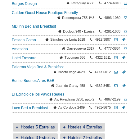
Paraguay 4538
4774-6910
Borges Design
Calden Guest House Boutique Friendly
Reconquista 755 1º 8
4893-1060
MD Inn Bed and Breakfast
Duclout 940 - Ezeiza
4281-1683
Sánchez de Loria 1618
4912 3807
Posada Gotan
Darregueyra 2317
4777-3834
Amasoho
Tucumán 686
4322 1811
Hotel Frossard
Palermo Viejo Bed & Breakfast
Niceto Vega 4629
4773-6012
Bonito Buenos Aires B&B
Juan de Garay 458
4362 8451
El Edificio de los Pavos Reales
Av. Rivadavia 3230, apto 2
4867-2199
Av Cordoba 2409
4961-5675
Luco Bed n Breakfast
Hoteles 5 Estrellas
Hoteles 4 Estrellas
Hoteles 3 Estrellas
Hoteles 2 Estrellas