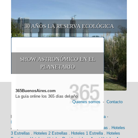
30 AÑOS LA RESERVA ECOLÓGICA
SHOW ASTRONÓMICO EN EL
PLANETARIO
365BuenosAires.com
La guía online los 365 días del año
Quienes somos
-
Contacto
Información general:
Información turística
-
Historia
-
Distancias
-
Mapa de Buenos Aires
-
Barrios
Alojamiento:
Hoteles 5 Estrellas
.
Hoteles 4 Estrellas
.
Hoteles
3 Estrellas
.
Hoteles 2 Estrellas
.
Hoteles 1 Estrella
.
Hoteles