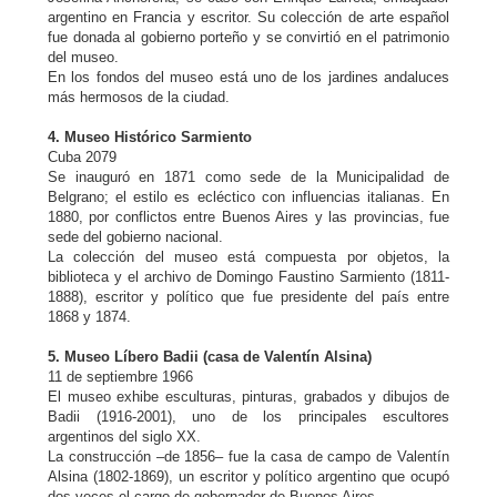
argentino en Francia y escritor. Su colección de arte español
fue donada al gobierno porteño y se convirtió en el patrimonio
del museo.
En los fondos del museo está uno de los jardines andaluces
más hermosos de la ciudad.
4. Museo Histórico Sarmiento
Cuba 2079
Se inauguró en 1871 como sede de la Municipalidad de
Belgrano; el estilo es ecléctico con influencias italianas. En
1880, por conflictos entre Buenos Aires y las provincias, fue
sede del gobierno nacional.
La colección del museo está compuesta por objetos, la
biblioteca y el archivo de Domingo Faustino Sarmiento (1811-
1888), escritor y político que fue presidente del país entre
1868 y 1874.
5. Museo Líbero Badii (casa de Valentín Alsina)
11 de septiembre 1966
El museo exhibe esculturas, pinturas, grabados y dibujos de
Badii (1916-2001), uno de los principales escultores
argentinos del siglo XX.
La construcción –de 1856– fue la casa de campo de Valentín
Alsina (1802-1869), un escritor y político argentino que ocupó
dos veces el cargo de gobernador de Buenos Aires.