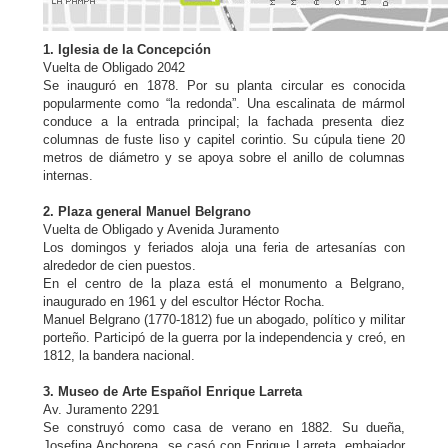
1. Iglesia de la Concepción
Vuelta de Obligado 2042
Se inauguró en 1878. Por su planta circular es conocida
popularmente como “la redonda”. Una escalinata de mármol
conduce a la entrada principal; la fachada presenta diez
columnas de fuste liso y capitel corintio. Su cúpula tiene 20
metros de diámetro y se apoya sobre el anillo de columnas
internas.
2. Plaza general Manuel Belgrano
Vuelta de Obligado y Avenida Juramento
Los domingos y feriados aloja una feria de artesanías con
alrededor de cien puestos.
En el centro de la plaza está el monumento a Belgrano,
inaugurado en 1961 y del escultor Héctor Rocha.
Manuel Belgrano (1770-1812) fue un abogado, político y militar
porteño. Participó de la guerra por la independencia y creó, en
1812, la bandera nacional.
3. Museo de Arte Español Enrique Larreta
Av. Juramento 2291
Se construyó como casa de verano en 1882. Su dueña,
Josefina Anchorena, se casó con Enrique Larreta, embajador