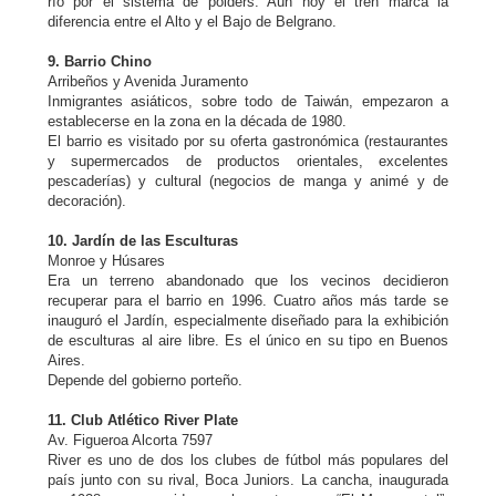
río por el sistema de pólders. Aún hoy el tren marca la
diferencia entre el Alto y el Bajo de Belgrano.
9. Barrio Chino
Arribeños y Avenida Juramento
Inmigrantes asiáticos, sobre todo de Taiwán, empezaron a
establecerse en la zona en la década de 1980.
El barrio es visitado por su oferta gastronómica (restaurantes
y supermercados de productos orientales, excelentes
pescaderías) y cultural (negocios de manga y animé y de
decoración).
10. Jardín de las Esculturas
Monroe y Húsares
Era un terreno abandonado que los vecinos decidieron
recuperar para el barrio en 1996. Cuatro años más tarde se
inauguró el Jardín, especialmente diseñado para la exhibición
de esculturas al aire libre. Es el único en su tipo en Buenos
Aires.
Depende del gobierno porteño.
11. Club Atlético River Plate
Av. Figueroa Alcorta 7597
River es uno de dos los clubes de fútbol más populares del
país junto con su rival, Boca Juniors. La cancha, inaugurada