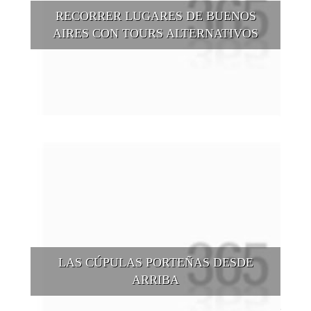
RECORRER LUGARES DE BUENOS
AIRES CON TOURS ALTERNATIVOS
Buenos Aires se puede recorrer y descubrir desde otros
puntos de vista, tanto sea a pie, en bici, en barcos, botes, y
tantas otras alternativas.
LAS CÚPULAS PORTEÑAS DESDE
ARRIBA
Conocer las cúpulas porteñas desde arriba es una experiencia