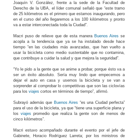
Joaquín V. González, frente a la sede de la Facultad de
Derecho de la UBA, el líder comunal señaló que “este tramo
de 25 kilómetros es el primero que estamos inaugurando, pero
en el curso del año llegaremos a los 100 kilómetros y pronto
va a estar interconectada toda la Ciudad”.
Macri puso de relieve que de esta manera
Buenos Aires
se
acopla a la tendencia que ya se ha instalado desde hace
tiempo “en las ciudades más avanzadas, que han vuelto a
usar la bicicleta como medio sustentable que no contamina,
que contribuye a cuidar la salud y que mejora la seguridad”.
“Yo le pido a la gente que se anime a probar, porque ésto va a
ser un éxito absoluto. Sería muy lindo que empecemos a
dejar el auto en casa y usemos la bicicleta y se van a
sorprender al comprobar lo competitivas que son las ciclovías
para los
viajes
cortos en términos de tiempo”, afirmó.
Subrayó además que
Buenos Aires
“es una Ciudad perfecta”
para el uso de la bicicleta, ya que “tiene una superficie plana y
los
viajes
promedio que realiza la gente son de menos de
cinco kilómetros”.
Macri estuvo acompañado durante el evento por el jefe de
Gabinete, Horacio Rodríguez Larreta; por los ministros de