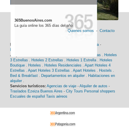
365BuenosAires.com
La guía online los 365 días del año
Quienes somos
-
Contacto
Información general:
Información turística
-
Historia
-
Distancias
-
Mapa de Buenos Aires
-
Barrios
Alojamiento:
Hoteles 5 Estrellas
.
Hoteles 4 Estrellas
.
Hoteles
3 Estrellas
.
Hoteles 2 Estrellas
.
Hoteles 1 Estrella
.
Hoteles
Boutique
.
Hoteles
.
Hoteles Residenciales
.
Apart Hoteles 4
Estrellas
.
Apart Hoteles 3 Estrellas
.
Apart Hoteles
.
Hostels
.
Bed & Breakfast
.
Departamentos en alquiler
.
Habitaciones en
alquiler
.
Servicios turísticos:
Agencias de viaje
-
Alquiler de autos
-
Traslados Ezeiza Buenos Aires
-
City Tours
Personal shoppers
Escuales de español
Taxis aéreos