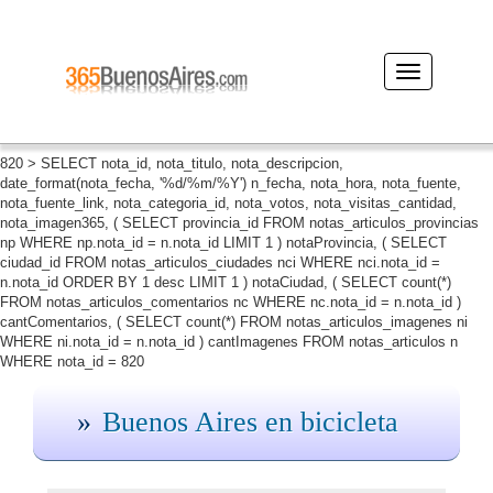
Desplegar
navegación
820 > SELECT nota_id, nota_titulo, nota_descripcion,
date_format(nota_fecha, '%d/%m/%Y') n_fecha, nota_hora, nota_fuente,
nota_fuente_link, nota_categoria_id, nota_votos, nota_visitas_cantidad,
nota_imagen365, ( SELECT provincia_id FROM notas_articulos_provincias
np WHERE np.nota_id = n.nota_id LIMIT 1 ) notaProvincia, ( SELECT
ciudad_id FROM notas_articulos_ciudades nci WHERE nci.nota_id =
n.nota_id ORDER BY 1 desc LIMIT 1 ) notaCiudad, ( SELECT count(*)
FROM notas_articulos_comentarios nc WHERE nc.nota_id = n.nota_id )
cantComentarios, ( SELECT count(*) FROM notas_articulos_imagenes ni
WHERE ni.nota_id = n.nota_id ) cantImagenes FROM notas_articulos n
WHERE nota_id = 820
Buenos Aires en bicicleta