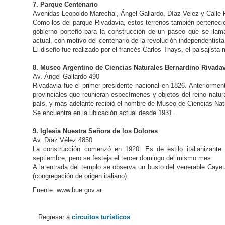
7. Parque Centenario
Avenidas Leopoldo Marechal, Ángel Gallardo, Díaz Velez y Calle 
Como los del parque Rivadavia, estos terrenos también pertenecier
gobierno porteño para la construcción de un paseo que se llam
actual, con motivo del centenario de la revolución independentis
El diseño fue realizado por el francés Carlos Thays, el paisajist
8. Museo Argentino de Ciencias Naturales Bernardino Rivada
Av. Ángel Gallardo 490
Rivadavia fue el primer presidente nacional en 1826. Anteriorment
provinciales que reunieran especímenes y objetos del reino natu
país, y más adelante recibió el nombre de Museo de Ciencias Nat
Se encuentra en la ubicación actual desde 1931.
9. Iglesia Nuestra Señora de los Dolores
Av. Díaz Vélez 4850
La construcción comenzó en 1920. Es de estilo italianizante 
septiembre, pero se festeja el tercer domingo del mismo mes.
A la entrada del templo se observa un busto del venerable Caye
(congregación de origen italiano).
Fuente: www.bue.gov.ar
Regresar a
circuitos turísticos