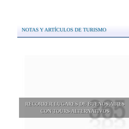
NOTAS Y ARTÍCULOS DE TURISMO
RECORRER LUGARES DE BUENOS AIRES
CON TOURS ALTERNATIVOS
Buenos Aires se puede recorrer y descubrir desde otros puntos d
vista, tanto sea a pie, en bici, en barcos, botes, y tantas otras