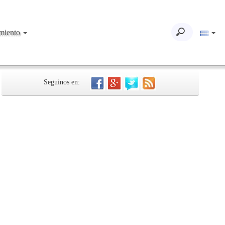
imiento
Seguinos en: