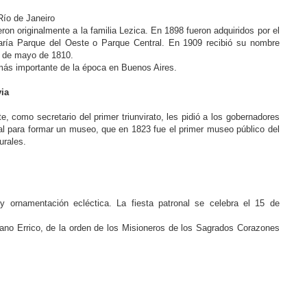
Río de Janeiro
on originalmente a la familia Lezica. En 1898 fueron adquiridos por el
aría Parque del Oeste o Parque Central. En 1909 recibió su nombre
ta de mayo de 1810.
a más importante de la época en Buenos Aires.
via
e, como secretario del primer triunvirato, les pidió a los gobernadores
ral para formar un museo, que en 1823 fue el primer museo público del
urales.
y ornamentación ecléctica. La fiesta patronal se celebra el 15 de
tano Errico, de la orden de los Misioneros de los Sagrados Corazones