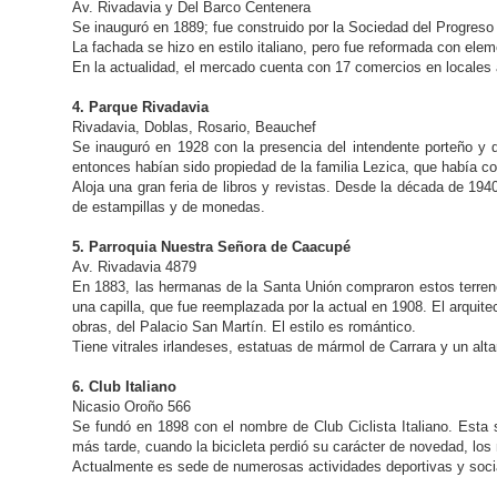
Av. Rivadavia y Del Barco Centenera
Se inauguró en 1889; fue construido por la Sociedad del Progreso 
La fachada se hizo en estilo italiano, pero fue reformada con elem
En la actualidad, el mercado cuenta con 17 comercios en locales al
4. Parque Rivadavia
Rivadavia, Doblas, Rosario, Beauchef
Se inauguró en 1928 con la presencia del intendente porteño y d
entonces habían sido propiedad de la familia Lezica, que había co
Aloja una gran feria de libros y revistas. Desde la década de 194
de estampillas y de monedas.
5. Parroquia Nuestra Señora de Caacupé
Av. Rivadavia 4879
En 1883, las hermanas de la Santa Unión compraron estos terren
una capilla, que fue reemplazada por la actual en 1908. El arquit
obras, del Palacio San Martín. El estilo es romántico.
Tiene vitrales irlandeses, estatuas de mármol de Carrara y un alt
6. Club Italiano
Nicasio Oroño 566
Se fundó en 1898 con el nombre de Club Ciclista Italiano. Esta
más tarde, cuando la bicicleta perdió su carácter de novedad, los
Actualmente es sede de numerosas actividades deportivas y soci