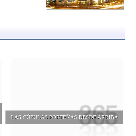
LAS CÚPULAS PORTEÑAS DESDE ARRIBA
e
Conocer las cúpulas porteñas desde arriba es una experiencia que
suma adeptos y cantidad de turistas en el transcurso del tiempo.