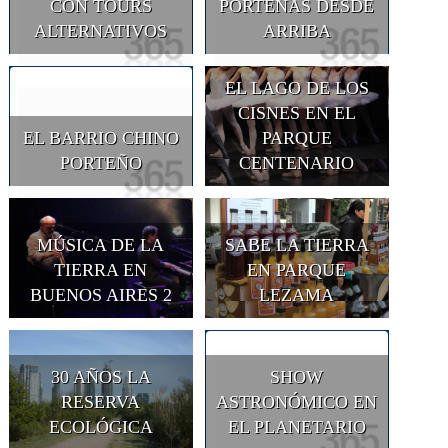
CON TOURS
PORTEÑAS DESDE
ALTERNATIVOS
ARRIBA
EL LAGO DE LOS
CISNES EN EL
EL BARRIO CHINO
PARQUE
PORTEÑO
CENTENARIO
MÚSICA DE LA
SABE LA TIERRA
TIERRA EN
EN PARQUE
BUENOS AIRES 2
LEZAMA
30 AÑOS LA
SHOW
RESERVA
ASTRONÓMICO EN
ECOLÓGICA
EL PLANETARIO