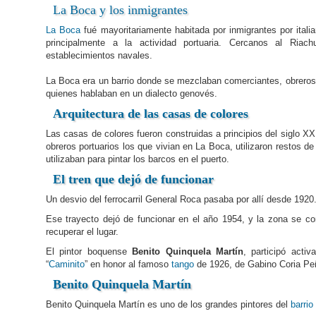
La Boca
y los
inmigrantes
La Boca
fué mayoritariamente habitada por inmigrantes por itali
principalmente a la actividad portuaria. Cercanos al Riachuel
establecimientos navales.
La Boca era un barrio donde se mezclaban comerciantes, obreros
quienes hablaban en un dialecto genovés.
Arquitectura de las casas de colores
Las casas de colores fueron construidas a principios del siglo X
obreros portuarios los que vivian en La Boca, utilizaron restos d
utilizaban para pintar los barcos en el puerto.
El tren que dejó de funcionar
Un desvio del ferrocarril General Roca pasaba por allí desde 1920.
Ese trayecto dejó de funcionar en el año 1954, y la zona se con
recuperar el lugar.
El pintor boquense
Benito Quinquela Martín
, participó acti
“
Caminito
” en honor al famoso
tango
de 1926, de Gabino Coria Peñ
Benito Quinquela Martín
Benito Quinquela Martín es uno de los grandes pintores del
barrio