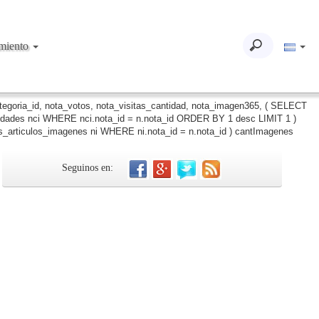
imiento
ategoria_id, nota_votos, nota_visitas_cantidad, nota_imagen365, ( SELECT
iudades nci WHERE nci.nota_id = n.nota_id ORDER BY 1 desc LIMIT 1 )
_articulos_imagenes ni WHERE ni.nota_id = n.nota_id ) cantImagenes
Seguinos en: