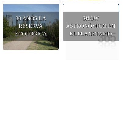
30 AÑOS LA
SHOW
RESERVA
ASTRONÓMICO EN
ECOLÓGICA
EL PLANETARIO