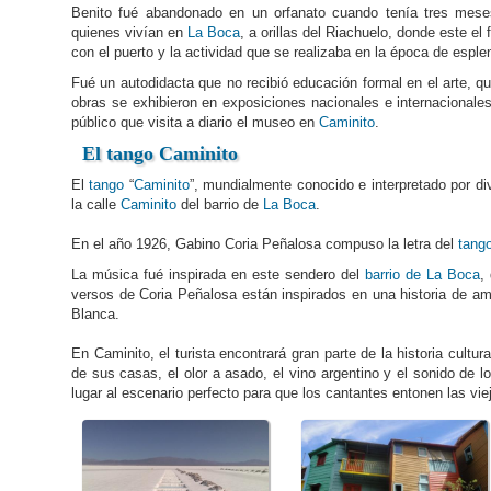
Benito fué abandonado en un orfanato cuando tenía tres mese
quienes vivían en
La Boca
, a orillas del Riachuelo, donde este el
con el puerto y la actividad que se realizaba en la época de esplen
Fué un autodidacta que no recibió educación formal en el arte, qu
obras se exhibieron en exposiciones nacionales e internacionales
público que visita a diario el museo en
Caminito
.
El
tango
Caminito
El
tango
“
Caminito
”, mundialmente conocido e interpretado por d
la calle
Caminito
del barrio de
La Boca
.
En el año 1926, Gabino Coria Peñalosa compuso la letra del
tang
La música fué inspirada en este sendero del
barrio de La Boca
,
versos de Coria Peñalosa están inspirados en una historia de a
Blanca.
En Caminito, el turista encontrará gran parte de la historia cultur
de sus casas, el olor a asado, el vino argentino y el sonido de
lugar al escenario perfecto para que los cantantes entonen las vie