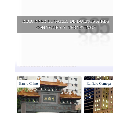
RECORRER LUGARES DE BUENOS AIRES
CON TOURS ALTERNATIVOS
Buenos Aires se puede recorrer y descubrir desde otros puntos d
vista, tanto sea a pie, en bici, en barcos, botes, y tantas otras
alternativas.
LUGARES PARA CONOCER
Barrio Chino
Edificio Comega