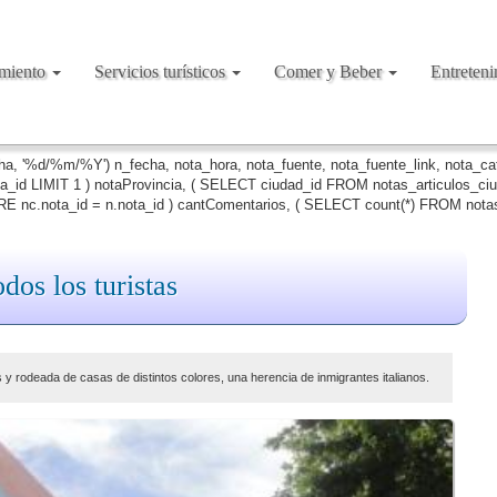
amiento
Servicios turísticos
Comer y Beber
Entreten
cha, '%d/%m/%Y') n_fecha, nota_hora, nota_fuente, nota_fuente_link, nota_c
ta_id LIMIT 1 ) notaProvincia, ( SELECT ciudad_id FROM notas_articulos_c
 nc.nota_id = n.nota_id ) cantComentarios, ( SELECT count(*) FROM notas
dos los turistas
 y rodeada de casas de distintos colores, una herencia de inmigrantes italianos.