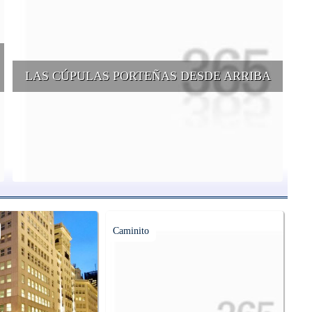
LAS CÚPULAS PORTEÑAS DESDE ARRIBA
e
Conocer las cúpulas porteñas desde arriba es una experiencia que
suma adeptos y cantidad de turistas en el transcurso del tiempo.
Caminito