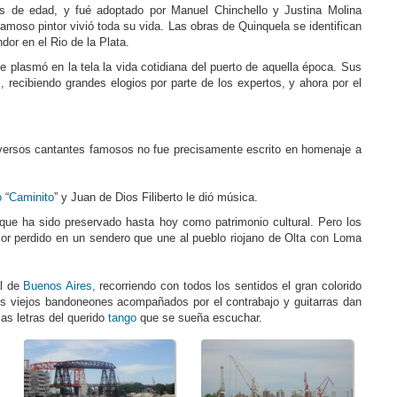
s de edad, y fué adoptado por Manuel Chinchello y Justina Molina
 famoso pintor vivió toda su vida. Las obras de Quinquela se identifican
dor en el Rio de la Plata.
e plasmó en la tela la vida cotidiana del puerto de aquella época. Sus
, recibiendo grandes elogios por parte de los expertos, y ahora por el
iversos cantantes famosos no fue precisamente escrito en homenaje a
o
“
Caminito
” y Juan de Dios Filiberto le dió música.
 que ha sido preservado hasta hoy como patrimonio cultural. Pero los
mor perdido en un sendero que une al pueblo riojano de Olta con Loma
al de
Buenos Aires
, recorriendo con todos los sentidos el gran colorido
 los viejos bandoneones acompañados por el contrabajo y guitarras dan
jas letras del querido
tango
que se sueña escuchar.