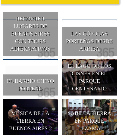
RECORRER
LUGARES DE
BUENOS AIRES
LAS CÚPULAS
CON TOURS
PORTEÑAS DESDE
ALTERNATIVOS
ARRIBA
EL LAGO DE LOS
CISNES EN EL
EL BARRIO CHINO
PARQUE
PORTEÑO
CENTENARIO
MÚSICA DE LA
SABE LA TIERRA
TIERRA EN
EN PARQUE
BUENOS AIRES 2
LEZAMA