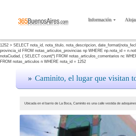
Información
Aloj
1252 > SELECT nota_id, nota_titulo, nota_descripcion, date_format(nota_fe
provincia_id FROM notas_articulos_provincias np WHERE np.nota_id = n.no
notaCiudad, ( SELECT count(*) FROM notas_articulos_comentarios nc WHERE
FROM notas_articulos n WHERE nota_id = 1252
Caminito, el lugar que visitan to
Ubicada en el barrio de La Boca, Caminito es una calle vestida de adoquines