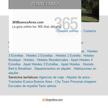
PLANETARIO
365BuenosAires.com
La guía online los 365 días del año
Quienes somos
-
Contacto
Información general:
Información turística
-
Historia
-
Distancias
-
Mapa de Buenos Aires
-
Barrios
Alojamiento:
Hoteles 5 Estrellas
.
Hoteles 4 Estrellas
.
Hoteles
3 Estrellas
.
Hoteles 2 Estrellas
.
Hoteles 1 Estrella
.
Hoteles
Boutique
.
Hoteles
.
Hoteles Residenciales
.
Apart Hoteles 4
Estrellas
.
Apart Hoteles 3 Estrellas
.
Apart Hoteles
.
Hostels
.
Bed & Breakfast
.
Departamentos en alquiler
.
Habitaciones en
alquiler
.
Servicios turísticos:
Agencias de viaje
-
Alquiler de autos
-
Traslados Ezeiza Buenos Aires
-
City Tours
Personal shoppers
Escuales de español
Taxis aéreos