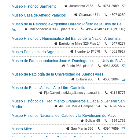
Juramento 2138
4781 2989
Museo Histórico Sarmiento
Charcas 4741
4307 0250
Museo Casa de Alfredo Palacios
Museo de la Psicología Argentina Horacio Piñero de la Univ de Bs
Independencia 3065, piso 3 312
4957 4348 / 4110 (int. 116)
As
Museo Histórico y Numismático del Banco de la Nación Argentina
Bartolomé Mitre 326 Piso 1°
4347 6277
Humberto 1º 378
4361 0917
Museo Penitenciario Argentino
Museo de Farmacobotánica Juan A. Domínguez de la Univ de Bs As
Junín 954, piso 1º
4964 8235
Museo de Patología de la Universidad de Buenos Aires
Uriburu 950
4508 3604
Museo de Bellas Artes al Aire Libre Caminito
Pje Caminito e/Magallanes y Lamadrid
4114 5777
Museo Histórico del Regimiento Granaderos a Caballo General San
Av. Luis María Campos 554
4576 5667
Martín
Museo Histórico Nacional del Cabildo y la Revolución de Mayo
Bolivar 65
4334 1782
San Martin 336
4394 7659
Museo Mitre