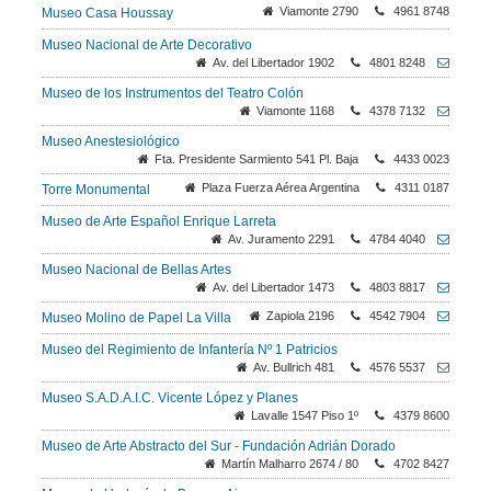
Viamonte 2790
4961 8748
Museo Casa Houssay
Museo Nacional de Arte Decorativo
Av. del Libertador 1902
4801 8248
Museo de los Instrumentos del Teatro Colón
Viamonte 1168
4378 7132
Museo Anestesiológico
Fta. Presidente Sarmiento 541 Pl. Baja
4433 0023
Plaza Fuerza Aérea Argentina
4311 0187
Torre Monumental
Museo de Arte Español Enrique Larreta
Av. Juramento 2291
4784 4040
Museo Nacional de Bellas Artes
Av. del Libertador 1473
4803 8817
Zapiola 2196
4542 7904
Museo Molino de Papel La Villa
Museo del Regimiento de Infantería Nº 1 Patricios
Av. Bullrich 481
4576 5537
Museo S.A.D.A.I.C. Vicente López y Planes
Lavalle 1547 Piso 1º
4379 8600
Museo de Arte Abstracto del Sur - Fundación Adrián Dorado
Martín Malharro 2674 / 80
4702 8427