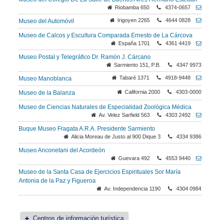
Riobamba 650
4374-0657
Irigoyen 2265
4644 0828
Museo del Automóvil
Museo de Calcos y Escultura Comparada Ernesto de La Cárcova
España 1701
4361 4419
Museo Postal y Telegráfico Dr. Ramón J. Cárcano
Sarmiento 151, P.B.
4347 9973
Tabaré 1371
4918-9448
Museo Manoblanca
California 2000
4303-0000
Museo de la Balanza
Museo de Ciencias Naturales de Especialidad Zoológica Médica
Av. Velez Sarfield 563
4303 2492
Buque Museo Fragata A.R.A. Presidente Sarmiento
Alicia Moreau de Justo al 900 Dique 3
4334 9386
Museo Anconetani del Acordeón
Guevara 492
4553 9440
Museo de la Santa Casa de Ejercicios Espirituales Sor María
Antonia de la Paz y Figueroa
Av. Independencia 1190
4304 0984
Centros de información turística