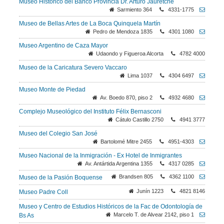
Museo Histórico del Banco Provincia Dr. Arturo Jauretche
Sarmiento 364
4331-1775
Museo de Bellas Artes de La Boca Quinquela Martín
Pedro de Mendoza 1835
4301 1080
Museo Argentino de Caza Mayor
Udaondo y Figueroa Alcorta
4782 4000
Museo de la Caricatura Severo Vaccaro
Lima 1037
4304 6497
Museo Monte de Piedad
Av. Boedo 870, piso 2
4932 4680
Complejo Museológico del Instituto Félix Bernasconi
Cátulo Castillo 2750
4941 3777
Museo del Colegio San José
Bartolomé Mitre 2455
4951-4303
Museo Nacional de la Inmigración - Ex Hotel de Inmigrantes
Av. Antártida Argentina 1355
4317 0285
Brandsen 805
4362 1100
Museo de la Pasión Boquense
Junín 1223
4821 8146
Museo Padre Coll
Museo y Centro de Estudios Históricos de la Fac de Odontología de
Marcelo T. de Alvear 2142, piso 1
Bs As