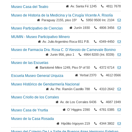
Av. Santa Fé 1245
4811 7678
Museo Casa del Teatro
Museo de Historia de la Medicina y la Cirugía Vicente A. Risolía
Paraguay 2155, piso 15º
5950 9500 Int. 2104
Junín 1930
4806 3456
Museo Participativo de Ciencias
MUMIN - Museo Participativo Minero
Av. Julio Argentino Roca 651 P.B.
4349-4450
Museo de Farmacia Dra. Rosa C. D’Alessio de Carnevale Bonino
Junin 956, piso 1
4964 8200 (Int. 8339)
Museo de las Escuelas
Bartolomé Mitre 1249, Piso 5º of 50
4372 6714
Yerbal 2370
4612 0566
Escuela Museo General Urquiza
Museo Histórico de Gendarmería Nacional
Av. Pte. Ramón Castillo 788
4310 2642
Museo Criollo de los Corrales
Av. de Los Corrales 6436
4687 1949
O’ Higgins 2390
4781 0385
Museo Casa de Yrurtia
Museo de la Casa Rosada
Hipólito Irigoyen 219
4344 3802
Museo del Colegio De La Salle de Buenos Aires Hermano Esteban