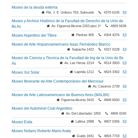
Museo de la deuda externa
Pte. J. E. Uriburu 763, Subsuelo
4370 6105
Museo y Archivo Histórico de la Facultad de Derecho de la Univ de
Av. Figueroa Alcorta 2263 piso 1º
4809 5638
Bs As
Piedras 905
4304 4376
Museo Argentino del Títere
Museo de Arte Hispanoamericano Isaac Fernández Blanco
Suipacha 1422
4327 0228
Museo de Ciencia y Técnica de la Facultad de Ing de la Univ de Bs
Av. Las Heras 2214
4514 3003
As
Laprida 1212
4824 3302
Museo Xul Solar
Museo Itinerante de Arte Contemporáneo del Mercosur
Av. Caseros 2739
Museo de Arte Latinoamericano de Buenos Aires (MALBA)
Figueroa Alcorta 3415
4808 6500
Museo del Automóvil Club Argentino
Av. Del Libertador 1850
4808 4240
Lafinur 2988
4807 0306
Museo Evita
Museo Notario Roberto Mario Arata
Guido 1841
4804 7743