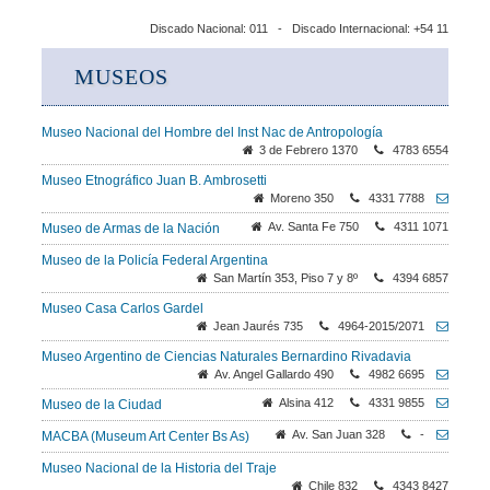
Discado Nacional: 011 - Discado Internacional: +54 11
MUSEOS
Museo Nacional del Hombre del Inst Nac de Antropología
3 de Febrero 1370
4783 6554
Museo Etnográfico Juan B. Ambrosetti
Moreno 350
4331 7788
Av. Santa Fe 750
4311 1071
Museo de Armas de la Nación
Museo de la Policía Federal Argentina
San Martín 353, Piso 7 y 8º
4394 6857
Museo Casa Carlos Gardel
Jean Jaurés 735
4964-2015/2071
Museo Argentino de Ciencias Naturales Bernardino Rivadavia
Av. Angel Gallardo 490
4982 6695
Alsina 412
4331 9855
Museo de la Ciudad
Av. San Juan 328
-
MACBA (Museum Art Center Bs As)
Museo Nacional de la Historia del Traje
Chile 832
4343 8427