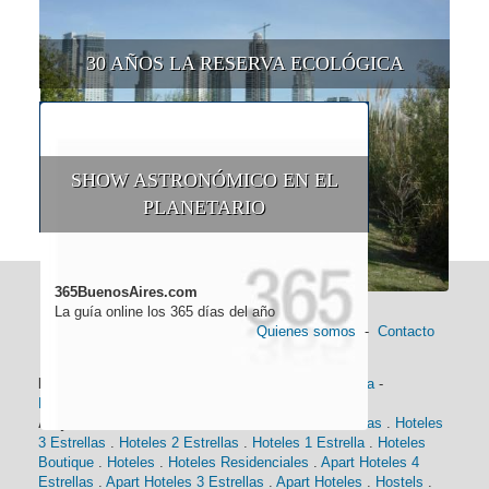
30 AÑOS LA RESERVA ECOLÓGICA
SHOW ASTRONÓMICO EN EL
PLANETARIO
365BuenosAires.com
La guía online los 365 días del año
Quienes somos
-
Contacto
Información general:
Información turística
-
Historia
-
Distancias
-
Mapa de Buenos Aires
-
Barrios
Alojamiento:
Hoteles 5 Estrellas
.
Hoteles 4 Estrellas
.
Hoteles
3 Estrellas
.
Hoteles 2 Estrellas
.
Hoteles 1 Estrella
.
Hoteles
Boutique
.
Hoteles
.
Hoteles Residenciales
.
Apart Hoteles 4
Estrellas
.
Apart Hoteles 3 Estrellas
.
Apart Hoteles
.
Hostels
.