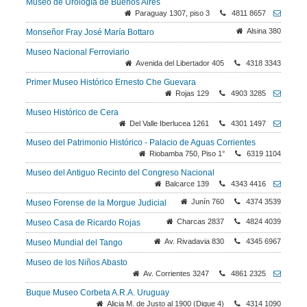
Museo de Urología de Buenos Aires
Paraguay 1307, piso 3
4811 8657
Alsina 380
Monseñor Fray José María Bottaro
Museo Nacional Ferroviario
Avenida del Libertador 405
4318 3343
Primer Museo Histórico Ernesto Che Guevara
Rojas 129
4903 3285
Museo Histórico de Cera
Del Valle Iberlucea 1261
4301 1497
Museo del Patrimonio Histórico - Palacio de Aguas Corrientes
Riobamba 750, Piso 1°
6319 1104
Museo del Antiguo Recinto del Congreso Nacional
Balcarce 139
4343 4416
Junín 760
4374 3539
Museo Forense de la Morgue Judicial
Charcas 2837
4824 4039
Museo Casa de Ricardo Rojas
Av. Rivadavia 830
4345 6967
Museo Mundial del Tango
Museo de los Niños Abasto
Av. Corrientes 3247
4861 2325
Buque Museo Corbeta A.R.A. Uruguay
Alicia M. de Justo al 1900 (Dique 4)
4314 1090