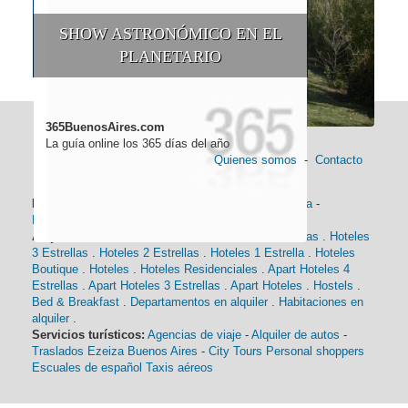
SHOW ASTRONÓMICO EN EL
PLANETARIO
365BuenosAires.com
La guía online los 365 días del año
Quienes somos
-
Contacto
Información general:
Información turística
-
Historia
-
Distancias
-
Mapa de Buenos Aires
-
Barrios
Alojamiento:
Hoteles 5 Estrellas
.
Hoteles 4 Estrellas
.
Hoteles
3 Estrellas
.
Hoteles 2 Estrellas
.
Hoteles 1 Estrella
.
Hoteles
Boutique
.
Hoteles
.
Hoteles Residenciales
.
Apart Hoteles 4
Estrellas
.
Apart Hoteles 3 Estrellas
.
Apart Hoteles
.
Hostels
.
Bed & Breakfast
.
Departamentos en alquiler
.
Habitaciones en
alquiler
.
Servicios turísticos:
Agencias de viaje
-
Alquiler de autos
-
Traslados Ezeiza Buenos Aires
-
City Tours
Personal shoppers
Escuales de español
Taxis aéreos