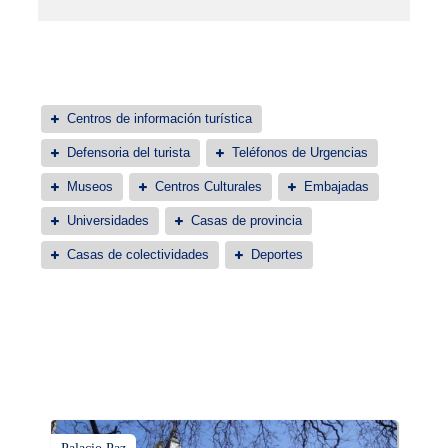
Centros de información turística
Defensoria del turista
Teléfonos de Urgencias
Museos
Centros Culturales
Embajadas
Universidades
Casas de provincia
Casas de colectividades
Deportes