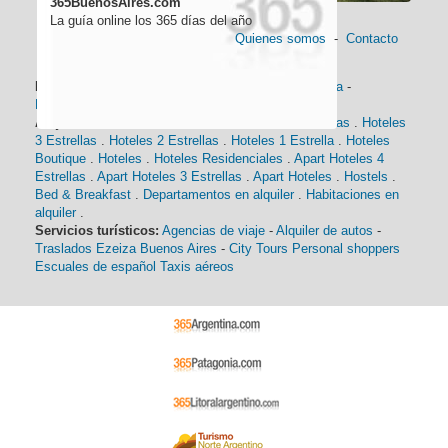
365BuenosAires.com
La guía online los 365 días del año
Quienes somos
-
Contacto
Información general:
Información turística
-
Historia
-
Distancias
-
Mapa de Buenos Aires
-
Barrios
Alojamiento:
Hoteles 5 Estrellas
.
Hoteles 4 Estrellas
.
Hoteles
3 Estrellas
.
Hoteles 2 Estrellas
.
Hoteles 1 Estrella
.
Hoteles
Boutique
.
Hoteles
.
Hoteles Residenciales
.
Apart Hoteles 4
Estrellas
.
Apart Hoteles 3 Estrellas
.
Apart Hoteles
.
Hostels
.
Bed & Breakfast
.
Departamentos en alquiler
.
Habitaciones en
alquiler
.
Servicios turísticos:
Agencias de viaje
-
Alquiler de autos
-
Traslados Ezeiza Buenos Aires
-
City Tours
Personal shoppers
Escuales de español
Taxis aéreos