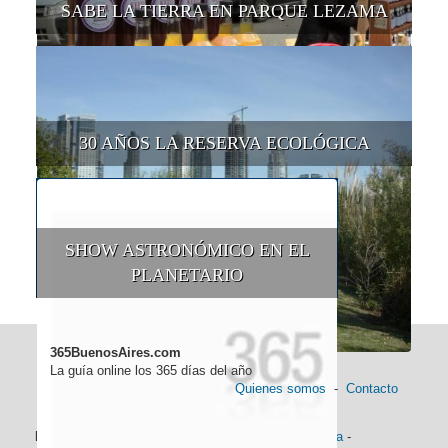
SABE LA TIERRA EN PARQUE LEZAMA
30 AÑOS LA RESERVA ECOLÓGICA
SHOW ASTRONÓMICO EN EL
PLANETARIO
365BuenosAires.com
La guía online los 365 días del año
Quienes somos
-
Contacto
Información general:
Información turística
-
Historia
-