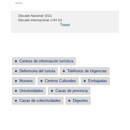
------
Discado Nacional: (011)
Discado Internacional: (+54 11)
Tweet
Centros de información turística
Defensoria del turista
Teléfonos de Urgencias
Museos
Centros Culturales
Embajadas
Universidades
Casas de provincia
Casas de colectividades
Deportes