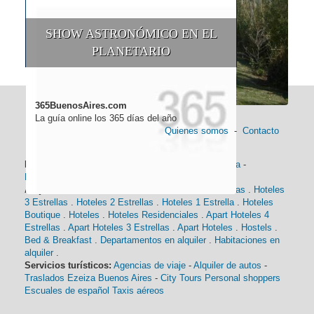
SHOW ASTRONÓMICO EN EL
PLANETARIO
365BuenosAires.com
La guía online los 365 días del año
Quienes somos
-
Contacto
Información general:
Información turística
-
Historia
-
Distancias
-
Mapa de Buenos Aires
-
Barrios
Alojamiento:
Hoteles 5 Estrellas
.
Hoteles 4 Estrellas
.
Hoteles
3 Estrellas
.
Hoteles 2 Estrellas
.
Hoteles 1 Estrella
.
Hoteles
Boutique
.
Hoteles
.
Hoteles Residenciales
.
Apart Hoteles 4
Estrellas
.
Apart Hoteles 3 Estrellas
.
Apart Hoteles
.
Hostels
.
Bed & Breakfast
.
Departamentos en alquiler
.
Habitaciones en
alquiler
.
Servicios turísticos:
Agencias de viaje
-
Alquiler de autos
-
Traslados Ezeiza Buenos Aires
-
City Tours
Personal shoppers
Escuales de español
Taxis aéreos