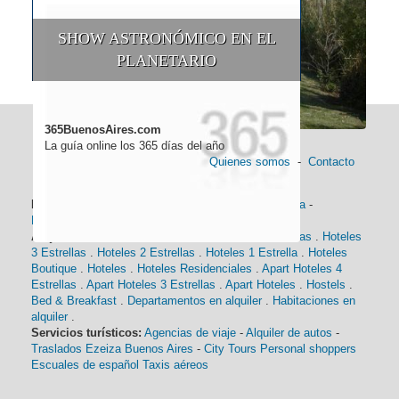
SHOW ASTRONÓMICO EN EL
PLANETARIO
365BuenosAires.com
La guía online los 365 días del año
Quienes somos
-
Contacto
Información general:
Información turística
-
Historia
-
Distancias
-
Mapa de Buenos Aires
-
Barrios
Alojamiento:
Hoteles 5 Estrellas
.
Hoteles 4 Estrellas
.
Hoteles
3 Estrellas
.
Hoteles 2 Estrellas
.
Hoteles 1 Estrella
.
Hoteles
Boutique
.
Hoteles
.
Hoteles Residenciales
.
Apart Hoteles 4
Estrellas
.
Apart Hoteles 3 Estrellas
.
Apart Hoteles
.
Hostels
.
Bed & Breakfast
.
Departamentos en alquiler
.
Habitaciones en
alquiler
.
Servicios turísticos:
Agencias de viaje
-
Alquiler de autos
-
Traslados Ezeiza Buenos Aires
-
City Tours
Personal shoppers
Escuales de español
Taxis aéreos