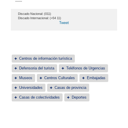
------
Discado Nacional: (011)
Discado Internacional: (+54 11)
Tweet
Centros de información turística
Defensoria del turista
Teléfonos de Urgencias
Museos
Centros Culturales
Embajadas
Universidades
Casas de provincia
Casas de colectividades
Deportes