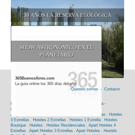
30 AÑOS LA RESERVA ECOLÓGICA
SHOW ASTRONÓMICO EN EL
PLANETARIO
365BuenosAires.com
La guía online los 365 días del año
Quienes somos
-
Contacto
Información general:
Información turística
-
Historia
-
Distancias
-
Mapa de Buenos Aires
-
Barrios
Alojamiento:
Hoteles 5 Estrellas
.
Hoteles 4 Estrellas
.
Hoteles
3 Estrellas
.
Hoteles 2 Estrellas
.
Hoteles 1 Estrella
.
Hoteles
Boutique
.
Hoteles
.
Hoteles Residenciales
.
Apart Hoteles 4
Estrellas
.
Apart Hoteles 3 Estrellas
.
Apart Hoteles
.
Hostels
.