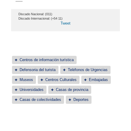
------
Discado Nacional: (011)
Discado Internacional: (+54 11)
Tweet
Centros de información turística
Defensoria del turista
Teléfonos de Urgencias
Museos
Centros Culturales
Embajadas
Universidades
Casas de provincia
Casas de colectividades
Deportes