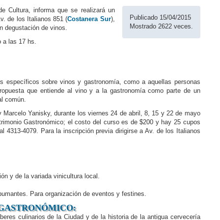
de Cultura, informa que se realizará un
Publicado 15/04/2015
Av. de los Italianos 851 (
Costanera Sur
),
Mostrado 2622 veces.
n degustación de vinos.
 a las 17 hs.
os específicos sobre vinos y gastronomía, como a aquellas personas
ropuesta que entiende al vino y a la gastronomía como parte de un
ral común.
 Marcelo Yanisky, durante los viernes 24 de abril, 8, 15 y 22 de mayo
Patrimonio Gastronómico; el costo del curso es de $200 y hay 25 cupos
l 4313-4079. Para la inscripción previa dirigirse a Av. de los Italianos
ón y de la variada vinicultura local.
spumantes. Para organización de eventos y festines.
 GASTRONÓMICO:
eres culinarios de la Ciudad y de la historia de la antigua cervecería