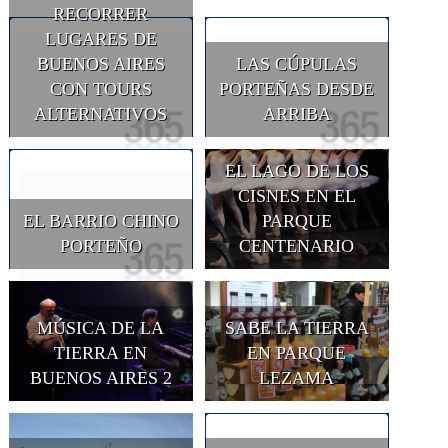
RECORRER
LUGARES DE
BUENOS AIRES
LAS CÚPULAS
CON TOURS
PORTEÑAS DESDE
ALTERNATIVOS
ARRIBA
EL LAGO DE LOS
CISNES EN EL
EL BARRIO CHINO
PARQUE
PORTEÑO
CENTENARIO
MÚSICA DE LA
SABE LA TIERRA
TIERRA EN
EN PARQUE
BUENOS AIRES 2
LEZAMA