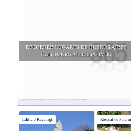
RECORRER LUGARES DE BUENOS AIRES
CON TOURS ALTERNATIVOS
Buenos Aires se puede recorrer y descubrir desde otros puntos d
vista, tanto sea a pie, en bici, en barcos, botes, y tantas otras
alternativas.
LUGARES PARA CONOCER
Edificio Kavanagh
Rosedal de Paler