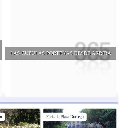
LAS CÚPULAS PORTEÑAS DESDE ARRIBA
e
Conocer las cúpulas porteñas desde arriba es una experiencia que
suma adeptos y cantidad de turistas en el transcurso del tiempo.
mo
Feria de Plaza Dorrego