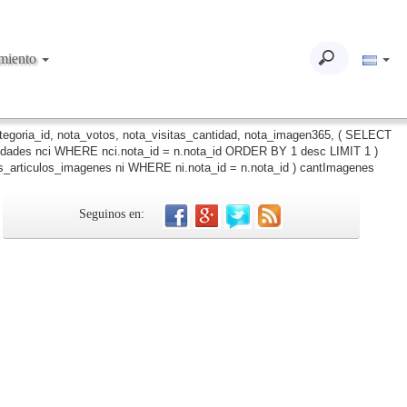
imiento
ategoria_id, nota_votos, nota_visitas_cantidad, nota_imagen365, ( SELECT
iudades nci WHERE nci.nota_id = n.nota_id ORDER BY 1 desc LIMIT 1 )
_articulos_imagenes ni WHERE ni.nota_id = n.nota_id ) cantImagenes
Seguinos en: