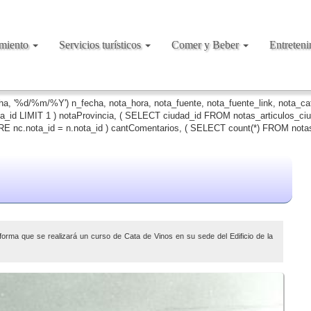
amiento
Servicios turísticos
Comer y Beber
Entreten
cha, '%d/%m/%Y') n_fecha, nota_hora, nota_fuente, nota_fuente_link, nota_c
ta_id LIMIT 1 ) notaProvincia, ( SELECT ciudad_id FROM notas_articulos_c
 nc.nota_id = n.nota_id ) cantComentarios, ( SELECT count(*) FROM notas
forma que se realizará un curso de Cata de Vinos en su sede del Edificio de la