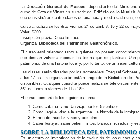
La
Dirección General de Museos
, dependiente del Ministerio 
curso de
Cata de Vinos
en su sede del
Edificio de la Munich
, 
que consistirá en cuatro clases de una hora y media cada una, co
Curso a realizarse los días viernes 24 de abril, 8, 15 y 22 de mayo
Valor: $200.
Inscripción previa. Cupo limitado.
Organiza:
Biblioteca del Patrimonio Gastronómico
.
El curso está orientado tanto a quienes no poseen conocimient
que desean volver a repasar los temas que se plantean. Una p
patrimonio, de una historia local y, por lo tanto, de un saber cultu
Las clases serán dictadas por los sommeliers Ezequiel Schneer y
a las 17 hs. La organización está a cargo de la Biblioteca del 
disponibles. Cualquier consulta puede realizarse telefónicamente a
851 de lunes a viernes de 11 a 18hs.
El curso constará de los siguientes temas:
Cómo catar un vino. Un viaje por los 5 sentidos.
Cómo llegó el vino a la argentina. La historia de la inmigraci
El arte de maridar: vinos y comidas.
Saber festejar, saber beber. Tintos, blancos, rosados, y e
SOBRE LA BIBLIOTECA DEL PATRIMONIO
Es un centro de investigación de la evolución de los gustos y sab