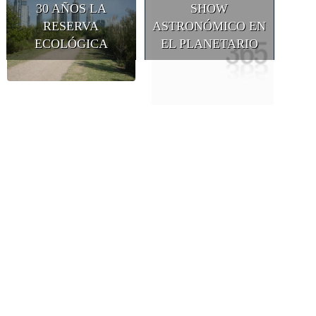
30 AÑOS LA
SHOW
RESERVA
ASTRONÓMICO EN
ECOLÓGICA
EL PLANETARIO