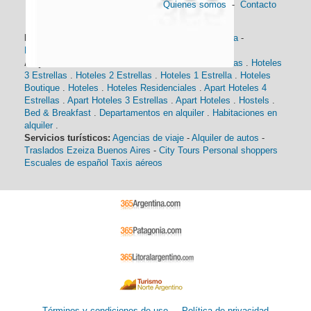
Quienes somos
-
Contacto
Información general:
Información turística
-
Historia
-
Distancias
-
Mapa de Buenos Aires
-
Barrios
Alojamiento:
Hoteles 5 Estrellas
.
Hoteles 4 Estrellas
.
Hoteles
3 Estrellas
.
Hoteles 2 Estrellas
.
Hoteles 1 Estrella
.
Hoteles
Boutique
.
Hoteles
.
Hoteles Residenciales
.
Apart Hoteles 4
Estrellas
.
Apart Hoteles 3 Estrellas
.
Apart Hoteles
.
Hostels
.
Bed & Breakfast
.
Departamentos en alquiler
.
Habitaciones en
alquiler
.
Servicios turísticos:
Agencias de viaje
-
Alquiler de autos
-
Traslados Ezeiza Buenos Aires
-
City Tours
Personal shoppers
Escuales de español
Taxis aéreos
Términos y condiciones de uso
-
Política de privacidad