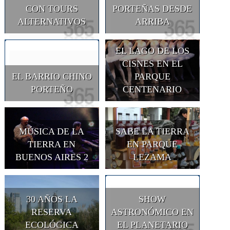
CON TOURS
PORTEÑAS DESDE
ALTERNATIVOS
ARRIBA
EL LAGO DE LOS
CISNES EN EL
EL BARRIO CHINO
PARQUE
PORTEÑO
CENTENARIO
MÚSICA DE LA
SABE LA TIERRA
TIERRA EN
EN PARQUE
BUENOS AIRES 2
LEZAMA
30 AÑOS LA
SHOW
RESERVA
ASTRONÓMICO EN
ECOLÓGICA
EL PLANETARIO