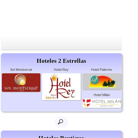
Hoteles 2 Estrellas
Sol Montserrat
Hotel Rey
Hotel Palermo
Hotel Milán
Hoteles Boutique