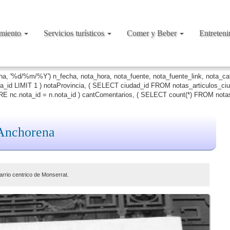
amiento
Servicios turísticos
Comer y Beber
Entreten
cha, '%d/%m/%Y') n_fecha, nota_hora, nota_fuente, nota_fuente_link, nota_c
ta_id LIMIT 1 ) notaProvincia, ( SELECT ciudad_id FROM notas_articulos_c
 nc.nota_id = n.nota_id ) cantComentarios, ( SELECT count(*) FROM notas
 Anchorena
rrio centrico de Monserrat.