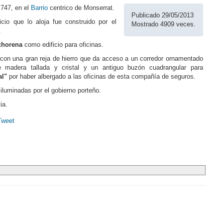
747, en el
Barrio
centrico de Monserrat.
Publicado 29/05/2013
io que lo aloja fue construido por el
Mostrado 4909 veces.
.
chorena
como edificio para oficinas.
con una gran reja de hierro que da acceso a un corredor ornamentado
de madera tallada y cristal y un antiguo buzón cuadrangular para
al"
por haber albergado a las oficinas de esta compañía de seguros.
iluminadas por el gobierno porteño.
ia.
Tweet