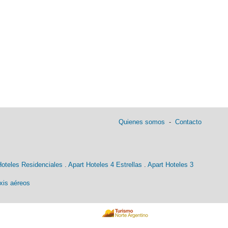
Quienes somos
-
Contacto
Hoteles Residenciales
.
Apart Hoteles 4 Estrellas
.
Apart Hoteles 3
xis aéreos