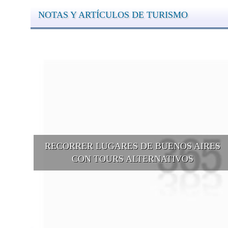
NOTAS Y ARTÍCULOS DE TURISMO
RECORRER LUGARES DE BUENOS AIRES
CON TOURS ALTERNATIVOS
Buenos Aires se puede recorrer y descubrir desde otros puntos d
vista, tanto sea a pie, en bici, en barcos, botes, y tantas otras
alternativas.