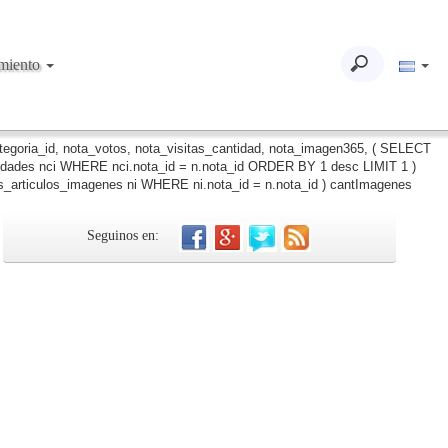
imiento
ategoria_id, nota_votos, nota_visitas_cantidad, nota_imagen365, ( SELECT
iudades nci WHERE nci.nota_id = n.nota_id ORDER BY 1 desc LIMIT 1 )
_articulos_imagenes ni WHERE ni.nota_id = n.nota_id ) cantImagenes
Seguinos en: