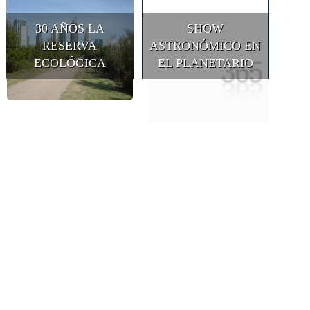
30 AÑOS LA
SHOW
RESERVA
ASTRONÓMICO EN
ECOLÓGICA
EL PLANETARIO