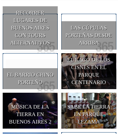
RECORRER
LUGARES DE
BUENOS AIRES
LAS CÚPULAS
CON TOURS
PORTEÑAS DESDE
ALTERNATIVOS
ARRIBA
EL LAGO DE LOS
CISNES EN EL
EL BARRIO CHINO
PARQUE
PORTEÑO
CENTENARIO
MÚSICA DE LA
SABE LA TIERRA
TIERRA EN
EN PARQUE
BUENOS AIRES 2
LEZAMA