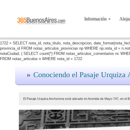
Información
Aloj
1722 > SELECT nota_id, nota_titulo, nota_descripcion, date_format(nota_fe
provincia_id FROM notas_articulos_provincias np WHERE np.nota_id = n.no
notaCiudad, ( SELECT count(*) FROM notas_articulos_comentarios nc WHERE
FROM notas_articulos n WHERE nota_id = 1722
Conociendo el Pasaje Urquiza
El Pasaje Urquiza Anchorena está ubicado en Avenida de Mayo 747, en el Ba