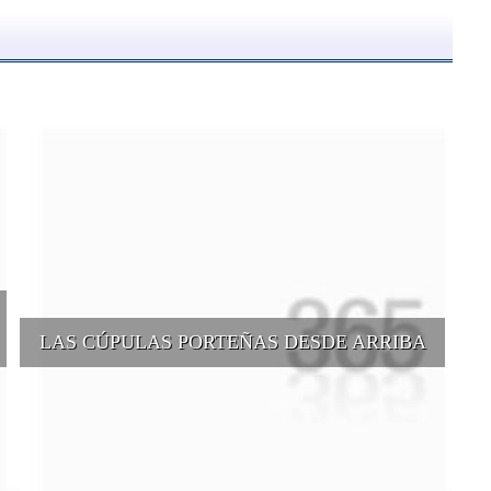
LAS CÚPULAS PORTEÑAS DESDE ARRIBA
e
Conocer las cúpulas porteñas desde arriba es una experiencia que
suma adeptos y cantidad de turistas en el transcurso del tiempo.