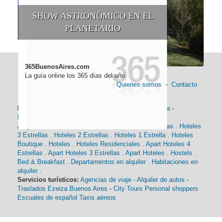
SHOW ASTRONÓMICO EN EL
PLANETARIO
365BuenosAires.com
La guía online los 365 días del año
Quienes somos
-
Contacto
Información general:
Información turística
-
Historia
-
Distancias
-
Mapa de Buenos Aires
-
Barrios
Alojamiento:
Hoteles 5 Estrellas
.
Hoteles 4 Estrellas
.
Hoteles
3 Estrellas
.
Hoteles 2 Estrellas
.
Hoteles 1 Estrella
.
Hoteles
Boutique
.
Hoteles
.
Hoteles Residenciales
.
Apart Hoteles 4
Estrellas
.
Apart Hoteles 3 Estrellas
.
Apart Hoteles
.
Hostels
.
Bed & Breakfast
.
Departamentos en alquiler
.
Habitaciones en
alquiler
.
Servicios turísticos:
Agencias de viaje
-
Alquiler de autos
-
Traslados Ezeiza Buenos Aires
-
City Tours
Personal shoppers
Escuales de español
Taxis aéreos