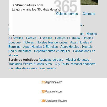
365BuenosAires.com
La guía online los 365 días del año
Quienes somos
-
Contacto
Información general:
Información turística
-
Historia
-
Distancias
-
Mapa de Buenos Aires
-
Barrios
Alojamiento:
Hoteles 5 Estrellas
.
Hoteles 4 Estrellas
.
Hoteles
3 Estrellas
.
Hoteles 2 Estrellas
.
Hoteles 1 Estrella
.
Hoteles
Boutique
.
Hoteles
.
Hoteles Residenciales
.
Apart Hoteles 4
Estrellas
.
Apart Hoteles 3 Estrellas
.
Apart Hoteles
.
Hostels
.
Bed & Breakfast
.
Departamentos en alquiler
.
Habitaciones en
alquiler
.
Servicios turísticos:
Agencias de viaje
-
Alquiler de autos
-
Traslados Ezeiza Buenos Aires
-
City Tours
Personal shoppers
Escuales de español
Taxis aéreos