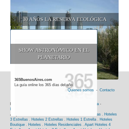
30 AÑOS LA RESERVA ECOLÓGICA
SHOW ASTRONÓMICO EN EL
PLANETARIO
365BuenosAires.com
La guía online los 365 días del año
Quienes somos
-
Contacto
Información general:
Información turística
-
Historia
-
Distancias
-
Mapa de Buenos Aires
-
Barrios
Alojamiento:
Hoteles 5 Estrellas
.
Hoteles 4 Estrellas
.
Hoteles
3 Estrellas
.
Hoteles 2 Estrellas
.
Hoteles 1 Estrella
.
Hoteles
Boutique
.
Hoteles
.
Hoteles Residenciales
.
Apart Hoteles 4