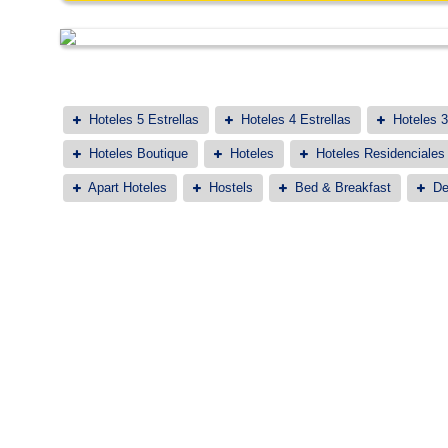
Hoteles 5 Estrellas
Hoteles 4 Estrellas
Hoteles 3
Hoteles Boutique
Hoteles
Hoteles Residenciales
Apart Hoteles
Hostels
Bed & Breakfast
De