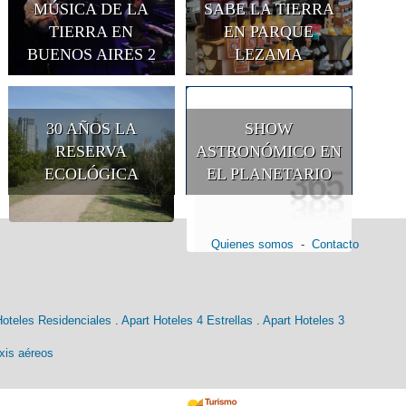
MÚSICA DE LA
SABE LA TIERRA
TIERRA EN
EN PARQUE
BUENOS AIRES 2
LEZAMA
30 AÑOS LA
SHOW
RESERVA
ASTRONÓMICO EN
ECOLÓGICA
EL PLANETARIO
Quienes somos
-
Contacto
Hoteles Residenciales
.
Apart Hoteles 4 Estrellas
.
Apart Hoteles 3
xis aéreos