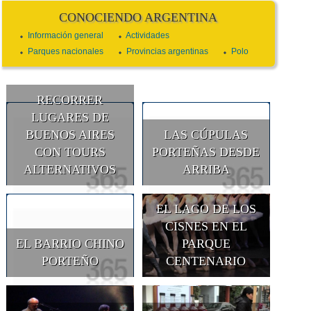
CONOCIENDO ARGENTINA
Información general
Actividades
Parques nacionales
Provincias argentinas
Polo
RECORRER
LUGARES DE
BUENOS AIRES
LAS CÚPULAS
CON TOURS
PORTEÑAS DESDE
ALTERNATIVOS
ARRIBA
EL LAGO DE LOS
CISNES EN EL
EL BARRIO CHINO
PARQUE
PORTEÑO
CENTENARIO