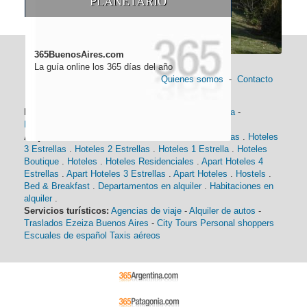
PLANETARIO
365BuenosAires.com
La guía online los 365 días del año
Quienes somos
-
Contacto
Información general:
Información turística
-
Historia
-
Distancias
-
Mapa de Buenos Aires
-
Barrios
Alojamiento:
Hoteles 5 Estrellas
.
Hoteles 4 Estrellas
.
Hoteles
3 Estrellas
.
Hoteles 2 Estrellas
.
Hoteles 1 Estrella
.
Hoteles
Boutique
.
Hoteles
.
Hoteles Residenciales
.
Apart Hoteles 4
Estrellas
.
Apart Hoteles 3 Estrellas
.
Apart Hoteles
.
Hostels
.
Bed & Breakfast
.
Departamentos en alquiler
.
Habitaciones en
alquiler
.
Servicios turísticos:
Agencias de viaje
-
Alquiler de autos
-
Traslados Ezeiza Buenos Aires
-
City Tours
Personal shoppers
Escuales de español
Taxis aéreos