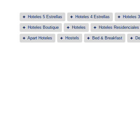
Hoteles 5 Estrellas
Hoteles 4 Estrellas
Hoteles 3
Hoteles Boutique
Hoteles
Hoteles Residenciales
Apart Hoteles
Hostels
Bed & Breakfast
De