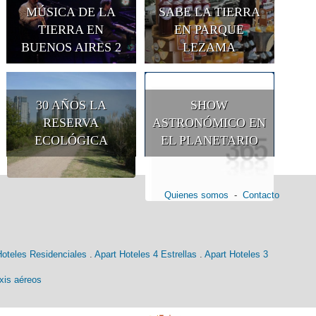
MÚSICA DE LA
SABE LA TIERRA
TIERRA EN
EN PARQUE
BUENOS AIRES 2
LEZAMA
30 AÑOS LA
SHOW
RESERVA
ASTRONÓMICO EN
ECOLÓGICA
EL PLANETARIO
Quienes somos
-
Contacto
Hoteles Residenciales
.
Apart Hoteles 4 Estrellas
.
Apart Hoteles 3
xis aéreos