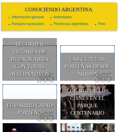
CONOCIENDO ARGENTINA
Información general
Actividades
Parques nacionales
Provincias argentinas
Polo
RECORRER
LUGARES DE
BUENOS AIRES
LAS CÚPULAS
CON TOURS
PORTEÑAS DESDE
ALTERNATIVOS
ARRIBA
EL LAGO DE LOS
CISNES EN EL
EL BARRIO CHINO
PARQUE
PORTEÑO
CENTENARIO