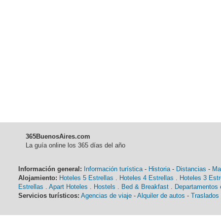
365BuenosAires.com
La guía online los 365 días del año
Información general:
Información turística
-
Historia
-
Distancias
-
Ma
Alojamiento:
Hoteles 5 Estrellas
.
Hoteles 4 Estrellas
.
Hoteles 3 Estr
Estrellas
.
Apart Hoteles
.
Hostels
.
Bed & Breakfast
.
Departamentos e
Servicios turísticos:
Agencias de viaje
-
Alquiler de autos
-
Traslados