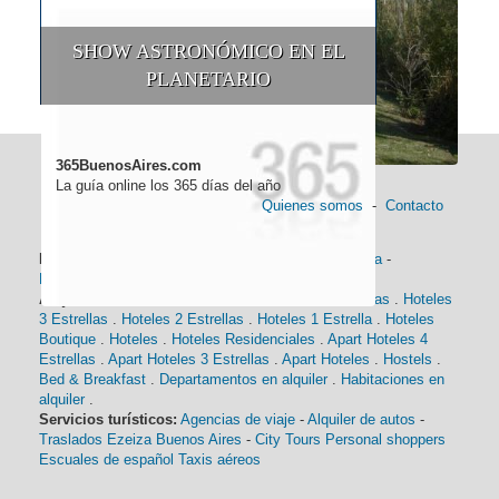
SHOW ASTRONÓMICO EN EL
PLANETARIO
365BuenosAires.com
La guía online los 365 días del año
Quienes somos
-
Contacto
Información general:
Información turística
-
Historia
-
Distancias
-
Mapa de Buenos Aires
-
Barrios
Alojamiento:
Hoteles 5 Estrellas
.
Hoteles 4 Estrellas
.
Hoteles
3 Estrellas
.
Hoteles 2 Estrellas
.
Hoteles 1 Estrella
.
Hoteles
Boutique
.
Hoteles
.
Hoteles Residenciales
.
Apart Hoteles 4
Estrellas
.
Apart Hoteles 3 Estrellas
.
Apart Hoteles
.
Hostels
.
Bed & Breakfast
.
Departamentos en alquiler
.
Habitaciones en
alquiler
.
Servicios turísticos:
Agencias de viaje
-
Alquiler de autos
-
Traslados Ezeiza Buenos Aires
-
City Tours
Personal shoppers
Escuales de español
Taxis aéreos