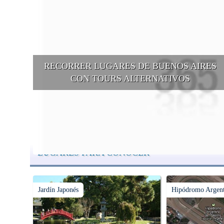
RECORRER LUGARES DE BUENOS AIRES
CON TOURS ALTERNATIVOS
Buenos Aires se puede recorrer y descubrir desde otros puntos d
vista, tanto sea a pie, en bici, en barcos, botes, y tantas otras
alternativas.
LUGARES PARA CONOCER
Jardín Japonés
Hipódromo Argent