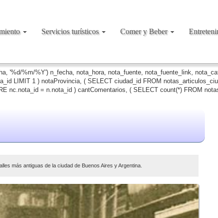
amiento
Servicios turísticos
Comer y Beber
Entreten
cha, '%d/%m/%Y') n_fecha, nota_hora, nota_fuente, nota_fuente_link, nota_c
ta_id LIMIT 1 ) notaProvincia, ( SELECT ciudad_id FROM notas_articulos_c
 nc.nota_id = n.nota_id ) cantComentarios, ( SELECT count(*) FROM notas
 calles más antiguas de la ciudad de Buenos Aires y Argentina.