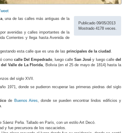
Tweet
da
, una de las calles más antiguas de la
Publicado 09/05/2013
Mostrado 4178 veces.
por avenidas y calles importantes de la
ida Corrientes y llega hasta Avenida de
 gestando esta calle que es una de las
principales de la ciudad
.
ció como
calle Del Empedrado
, luego calle
San José
y luego calle
del
del Valle de La Florida
, Bolivia (en el 25 de mayo de 1814) hasta la
zos del siglo XVII.
año 1971, donde se pudieron recuperar las primeras piedras del siglo
tico
de
Buenos Aires
, donde se pueden encontrar lindos edificios y
a.
Sáenz Peña. Tallado en París, con un estilo Art Decó.
dad y fue precursora de los rascacielos.