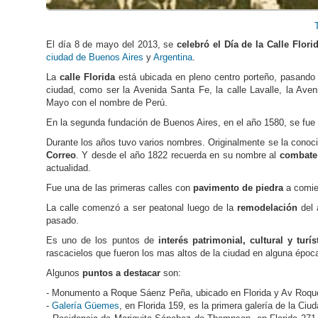
El día 8 de mayo del 2013, se
celebró el Día de la Calle Flori
ciudad de Buenos Aires
y
Argentina
.
La
calle Florida
está ubicada en pleno centro porteño, pasando 
ciudad, como ser la Avenida Santa Fe, la calle Lavalle, la Aven
Mayo con el nombre de Perú.
En la segunda fundación de Buenos Aires, en el año 1580, se fue
Durante los años tuvo varios nombres. Originalmente se la cono
Correo
. Y desde el año 1822 recuerda en su nombre al
combate 
actualidad.
Fue una de las primeras calles con
pavimento de piedra
a comien
La calle comenzó a ser peatonal luego de la
remodelación
del 
pasado.
Es uno de los puntos de
interés patrimonial, cultural y turís
rascacielos que fueron los mas altos de la ciudad en alguna époc
Algunos
puntos a destacar
son:
- Monumento a Roque Sáenz Peña, ubicado en Florida y Av Roque 
-
Galería Güemes
, en Florida 159, es la primera galería de la Ciu