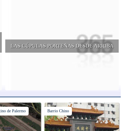
LAS CÚPULAS PORTEÑAS DESDE ARRIBA
e
Conocer las cúpulas porteñas desde arriba es una experiencia que
suma adeptos y cantidad de turistas en el transcurso del tiempo.
ino de Palermo
Barrio Chino