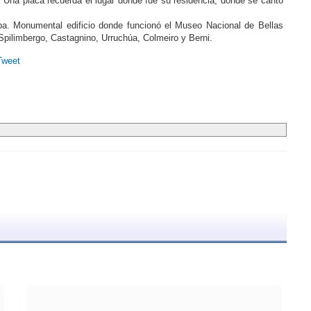
 Una placa recuerda el lugar donde fue su residencia, donde se cantó
oba. Monumental edificio donde funcionó el Museo Nacional de Bellas
Spilimbergo, Castagnino, Urruchúa, Colmeiro y Berni.
Tweet