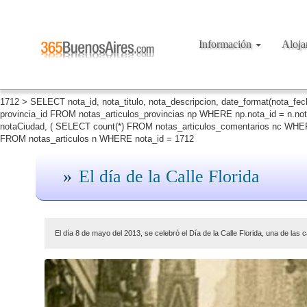
Información
Aloj
1712 > SELECT nota_id, nota_titulo, nota_descripcion, date_format(nota_fe
provincia_id FROM notas_articulos_provincias np WHERE np.nota_id = n.no
notaCiudad, ( SELECT count(*) FROM notas_articulos_comentarios nc WHERE
FROM notas_articulos n WHERE nota_id = 1712
El día de la Calle Florida
El día 8 de mayo del 2013, se celebró el Día de la Calle Florida, una de las