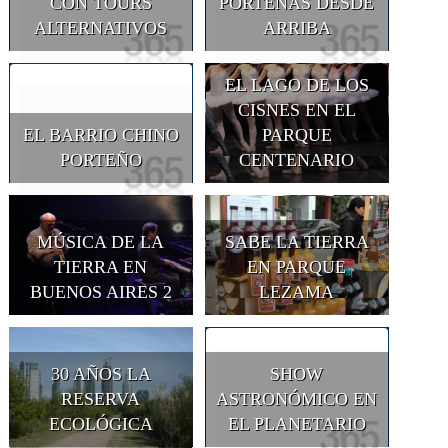
CON TOURS
PORTEÑAS DESDE
ALTERNATIVOS
ARRIBA
EL LAGO DE LOS
CISNES EN EL
EL BARRIO CHINO
PARQUE
PORTEÑO
CENTENARIO
MÚSICA DE LA
SABE LA TIERRA
TIERRA EN
EN PARQUE
BUENOS AIRES 2
LEZAMA
30 AÑOS LA
SHOW
RESERVA
ASTRONÓMICO EN
ECOLÓGICA
EL PLANETARIO