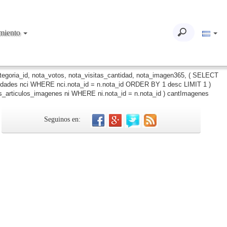
imiento
ategoria_id, nota_votos, nota_visitas_cantidad, nota_imagen365, ( SELECT
iudades nci WHERE nci.nota_id = n.nota_id ORDER BY 1 desc LIMIT 1 )
_articulos_imagenes ni WHERE ni.nota_id = n.nota_id ) cantImagenes
Seguinos en: