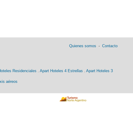
Quienes somos
-
Contacto
Hoteles Residenciales
.
Apart Hoteles 4 Estrellas
.
Apart Hoteles 3
xis aéreos