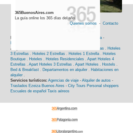
365BuenosAires.com
La guía online los 365 días del año
Quienes somos
-
Contacto
Información general:
Información turística
-
Historia
-
Distancias
-
Mapa de Buenos Aires
-
Barrios
Alojamiento:
Hoteles 5 Estrellas
.
Hoteles 4 Estrellas
.
Hoteles
3 Estrellas
.
Hoteles 2 Estrellas
.
Hoteles 1 Estrella
.
Hoteles
Boutique
.
Hoteles
.
Hoteles Residenciales
.
Apart Hoteles 4
Estrellas
.
Apart Hoteles 3 Estrellas
.
Apart Hoteles
.
Hostels
.
Bed & Breakfast
.
Departamentos en alquiler
.
Habitaciones en
alquiler
.
Servicios turísticos:
Agencias de viaje
-
Alquiler de autos
-
Traslados Ezeiza Buenos Aires
-
City Tours
Personal shoppers
Escuales de español
Taxis aéreos