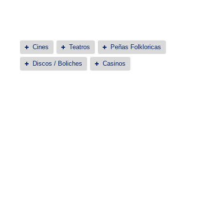
Cines
Teatros
Peñas Folkloricas
Discos / Boliches
Casinos