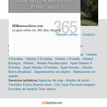
SHOW ASTRONÓMICO EN EL
PLANETARIO
365BuenosAires.com
La guía online los 365 días del año
Quienes somos
-
Contacto
Información general:
Información turística
-
Historia
-
Distancias
-
Mapa de Buenos Aires
-
Barrios
Alojamiento:
Hoteles 5 Estrellas
.
Hoteles 4 Estrellas
.
Hoteles
3 Estrellas
.
Hoteles 2 Estrellas
.
Hoteles 1 Estrella
.
Hoteles
Boutique
.
Hoteles
.
Hoteles Residenciales
.
Apart Hoteles 4
Estrellas
.
Apart Hoteles 3 Estrellas
.
Apart Hoteles
.
Hostels
.
Bed & Breakfast
.
Departamentos en alquiler
.
Habitaciones en
alquiler
.
Servicios turísticos:
Agencias de viaje
-
Alquiler de autos
-
Traslados Ezeiza Buenos Aires
-
City Tours
Personal shoppers
Escuales de español
Taxis aéreos