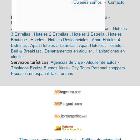
Quienes somos
-
Contacto
Información general:
Información turística
-
Historia
-
Distancias
-
Mapa de Buenos Aires
-
Barrios
Alojamiento:
Hoteles 5 Estrellas
.
Hoteles 4 Estrellas
.
Hoteles
3 Estrellas
.
Hoteles 2 Estrellas
.
Hoteles 1 Estrella
.
Hoteles
Boutique
.
Hoteles
.
Hoteles Residenciales
.
Apart Hoteles 4
Estrellas
.
Apart Hoteles 3 Estrellas
.
Apart Hoteles
.
Hostels
.
Bed & Breakfast
.
Departamentos en alquiler
.
Habitaciones en
alquiler
.
Servicios turísticos:
Agencias de viaje
-
Alquiler de autos
-
Traslados Ezeiza Buenos Aires
-
City Tours
Personal shoppers
Escuales de español
Taxis aéreos
Términos y condiciones de uso
-
Política de privacidad