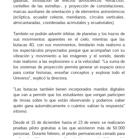
galaxias; simulación de efectos atmosféricos -refracción,
centelleo de las estrellas-, y proyección de constelaciones,
marcas auxiliares de orientación y de elementos astronómicos
(eclíptica, ecuador celeste, meridianos, círculos verticales,
almicantaradas, coordenadas acimutales y ecuatoriales).
También se podrán advertir órbitas de planetas y los trazos de
sus movimientos aparentes en el cielo, mientras que las
butacas 4D, con sus movimientos, brindarán más realismo a
los espectáculos proyectados porque que acompañan con su
vibración y movimiento a las imágenes y el sonido, dando
más realismo a las explosiones o a la velocidad. "La suma de
los sistemas de proyección permite generar un espacio único
para contar historias, enseñar conceptos y explorar todo el
Universo", explicó la directora.
"Las butacas también tienen incorporados mandos digitales
que van a permitir que los estudiantes que vengan participen
de trivias sobre lo que están observando y podamos saber
quién gana automáticamente o cuántos sabían la respuesta"
informó.
Desde el 15 de diciembre hasta el 23 de enero se realizaron
pruebas piloto gratuitas a las que asistieron más de 50.000
personas. Durante febrero, el predio permanecerá cerrado para