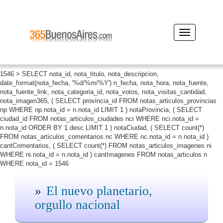
Desplegar
navegación
1546 > SELECT nota_id, nota_titulo, nota_descripcion,
date_format(nota_fecha, '%d/%m/%Y') n_fecha, nota_hora, nota_fuente,
nota_fuente_link, nota_categoria_id, nota_votos, nota_visitas_cantidad,
nota_imagen365, ( SELECT provincia_id FROM notas_articulos_provincias
np WHERE np.nota_id = n.nota_id LIMIT 1 ) notaProvincia, ( SELECT
ciudad_id FROM notas_articulos_ciudades nci WHERE nci.nota_id =
n.nota_id ORDER BY 1 desc LIMIT 1 ) notaCiudad, ( SELECT count(*)
FROM notas_articulos_comentarios nc WHERE nc.nota_id = n.nota_id )
cantComentarios, ( SELECT count(*) FROM notas_articulos_imagenes ni
WHERE ni.nota_id = n.nota_id ) cantImagenes FROM notas_articulos n
WHERE nota_id = 1546
El nuevo planetario,
orgullo nacional