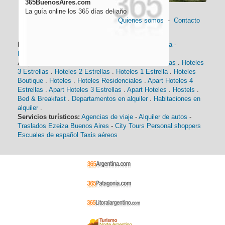
365BuenosAires.com
La guía online los 365 días del año
Quienes somos
-
Contacto
Información general:
Información turística
-
Historia
-
Distancias
-
Mapa de Buenos Aires
-
Barrios
Alojamiento:
Hoteles 5 Estrellas
.
Hoteles 4 Estrellas
.
Hoteles
3 Estrellas
.
Hoteles 2 Estrellas
.
Hoteles 1 Estrella
.
Hoteles
Boutique
.
Hoteles
.
Hoteles Residenciales
.
Apart Hoteles 4
Estrellas
.
Apart Hoteles 3 Estrellas
.
Apart Hoteles
.
Hostels
.
Bed & Breakfast
.
Departamentos en alquiler
.
Habitaciones en
alquiler
.
Servicios turísticos:
Agencias de viaje
-
Alquiler de autos
-
Traslados Ezeiza Buenos Aires
-
City Tours
Personal shoppers
Escuales de español
Taxis aéreos