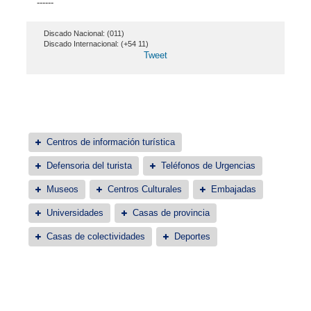
------
Discado Nacional: (011)
Discado Internacional: (+54 11)
Tweet
Centros de información turística
Defensoria del turista
Teléfonos de Urgencias
Museos
Centros Culturales
Embajadas
Universidades
Casas de provincia
Casas de colectividades
Deportes