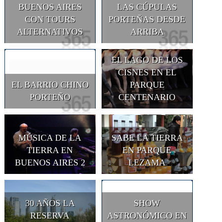
BUENOS AIRES
LAS CÚPULAS
CON TOURS
PORTEÑAS DESDE
ALTERNATIVOS
ARRIBA
EL LAGO DE LOS
CISNES EN EL
EL BARRIO CHINO
PARQUE
PORTEÑO
CENTENARIO
MÚSICA DE LA
SABE LA TIERRA
TIERRA EN
EN PARQUE
BUENOS AIRES 2
LEZAMA
30 AÑOS LA
SHOW
RESERVA
ASTRONÓMICO EN