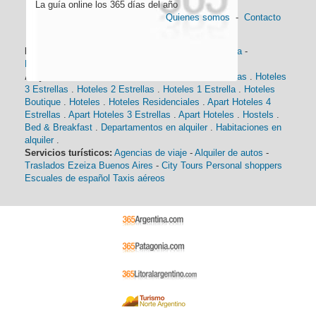
La guía online los 365 días del año
Quienes somos
-
Contacto
Información general:
Información turística
-
Historia
-
Distancias
-
Mapa de Buenos Aires
-
Barrios
Alojamiento:
Hoteles 5 Estrellas
.
Hoteles 4 Estrellas
.
Hoteles
3 Estrellas
.
Hoteles 2 Estrellas
.
Hoteles 1 Estrella
.
Hoteles
Boutique
.
Hoteles
.
Hoteles Residenciales
.
Apart Hoteles 4
Estrellas
.
Apart Hoteles 3 Estrellas
.
Apart Hoteles
.
Hostels
.
Bed & Breakfast
.
Departamentos en alquiler
.
Habitaciones en
alquiler
.
Servicios turísticos:
Agencias de viaje
-
Alquiler de autos
-
Traslados Ezeiza Buenos Aires
-
City Tours
Personal shoppers
Escuales de español
Taxis aéreos