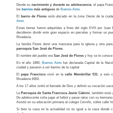
Desde su
nacimiento y durante su adolescencia
, el papa Franc
los
barrios
más antiguos
de
Buenos Aires
.
El
barrio de Flores
está ubicado en la zona Oeste de la ciud
Aires
.
Estas tierras fueron adquiridas a fines del siglo XVIII por Jua
decidieron dividir este gran espacio en parcelas y formar un p
Rivadavia.
La familia Flores donó una manzana para la iglesia y otra para
parroquia San José de Flores
.
El nombre del pueblo era
San José de Flores
y hoy se le conoc
En el año 1880,
Buenos Aires
fue declarada Capital de la Naci
ciudad y pasaron a ser barrios de la capital.
El
papa Francisco
vivió en la
calle Membrillar 531
, a seis 
Rivadavia 6950.
A los 17 años sintió el llamado de Dios y definió su vocación sace
La
Parroquia de Santa Francisca Javier Cabrini
, también está 
De adolescente solía jugar al futbol y pasar ratos con su herman
Asistió en su educación primaria al colegio Cerviño, sobre calle Va
Si bien la casa en la actualidad no es igual a la casa donde c