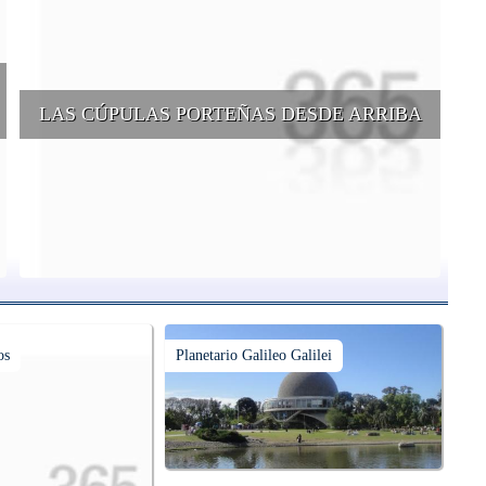
LAS CÚPULAS PORTEÑAS DESDE ARRIBA
e
Conocer las cúpulas porteñas desde arriba es una experiencia que
suma adeptos y cantidad de turistas en el transcurso del tiempo.
os
Planetario Galileo Galilei