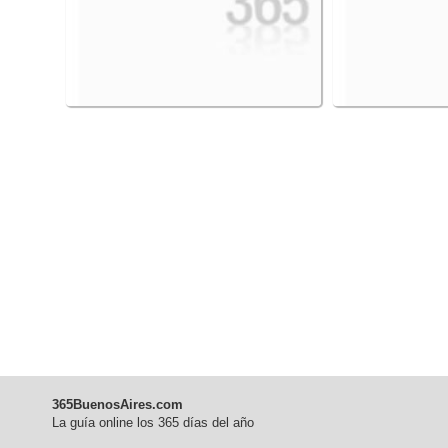
365BuenosAires.com
La guía online los 365 días del año