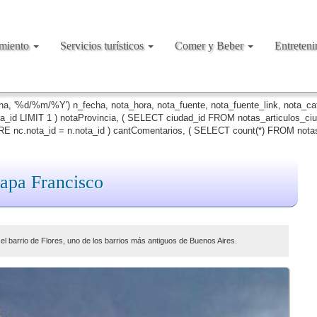
amiento
Servicios turísticos
Comer y Beber
Entreten
cha, '%d/%m/%Y') n_fecha, nota_hora, nota_fuente, nota_fuente_link, nota_c
ta_id LIMIT 1 ) notaProvincia, ( SELECT ciudad_id FROM notas_articulos_c
 nc.nota_id = n.nota_id ) cantComentarios, ( SELECT count(*) FROM notas
papa Francisco
el barrio de Flores, uno de los barrios más antiguos de Buenos Aires.