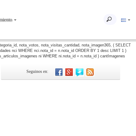
imiento
ategoria_id, nota_votos, nota_visitas_cantidad, nota_imagen365, ( SELECT
iudades nci WHERE nci.nota_id = n.nota_id ORDER BY 1 desc LIMIT 1 )
_articulos_imagenes ni WHERE ni.nota_id = n.nota_id ) cantImagenes
Seguinos en: