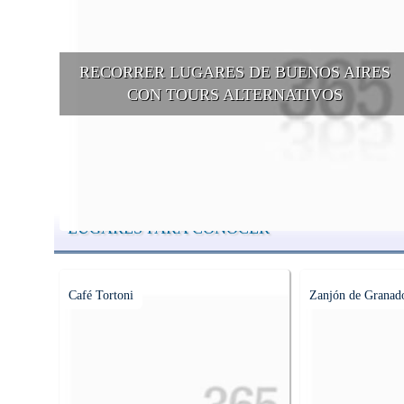
RECORRER LUGARES DE BUENOS AIRES
CON TOURS ALTERNATIVOS
Buenos Aires se puede recorrer y descubrir desde otros puntos d
vista, tanto sea a pie, en bici, en barcos, botes, y tantas otras
alternativas.
LUGARES PARA CONOCER
Café Tortoni
Zanjón de Granad