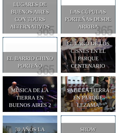
LUGARES DE
BUENOS AIRES
LAS CÚPULAS
CON TOURS
PORTEÑAS DESDE
ALTERNATIVOS
ARRIBA
EL LAGO DE LOS
CISNES EN EL
EL BARRIO CHINO
PARQUE
PORTEÑO
CENTENARIO
MÚSICA DE LA
SABE LA TIERRA
TIERRA EN
EN PARQUE
BUENOS AIRES 2
LEZAMA
30 AÑOS LA
SHOW