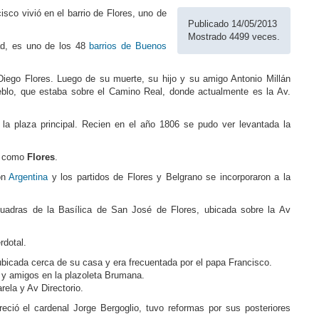
isco vivió en el barrio de Flores, uno de
Publicado 14/05/2013
Mostrado 4499 veces.
ad, es uno de los 48
barrios de Buenos
n Diego Flores. Luego de su muerte, su hijo y su amigo Antonio Millán
ueblo, que estaba sobre el Camino Real, donde actualmente es la Av.
 la plaza principal. Recien en el año 1806 se pudo ver levantada la
e como
Flores
.
ón
Argentina
y los partidos de Flores y Belgrano se incorporaron a la
cuadras de la Basílica de San José de Flores, ubicada sobre la Av
rdotal.
ubicada cerca de su casa y era frecuentada por el papa Francisco.
o y amigos en la plazoleta Brumana.
rela y Av Directorio.
reció el cardenal Jorge Bergoglio, tuvo reformas por sus posteriores