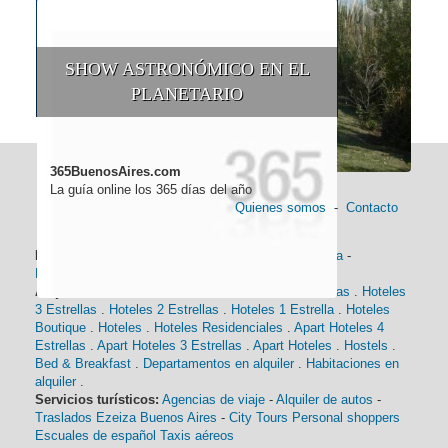
SHOW ASTRONÓMICO EN EL
PLANETARIO
365BuenosAires.com
La guía online los 365 días del año
Quienes somos
-
Contacto
Información general:
Información turística
-
Historia
-
Distancias
-
Mapa de Buenos Aires
-
Barrios
Alojamiento:
Hoteles 5 Estrellas
.
Hoteles 4 Estrellas
.
Hoteles
3 Estrellas
.
Hoteles 2 Estrellas
.
Hoteles 1 Estrella
.
Hoteles
Boutique
.
Hoteles
.
Hoteles Residenciales
.
Apart Hoteles 4
Estrellas
.
Apart Hoteles 3 Estrellas
.
Apart Hoteles
.
Hostels
.
Bed & Breakfast
.
Departamentos en alquiler
.
Habitaciones en
alquiler
.
Servicios turísticos:
Agencias de viaje
-
Alquiler de autos
-
Traslados Ezeiza Buenos Aires
-
City Tours
Personal shoppers
Escuales de español
Taxis aéreos