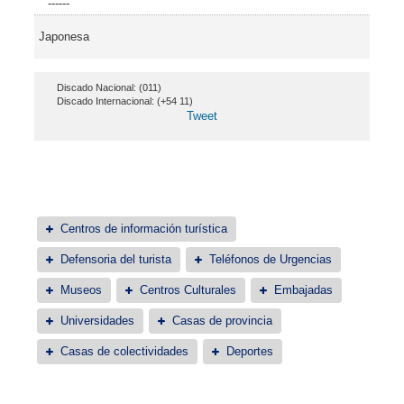
------
Japonesa
Discado Nacional: (011)
Discado Internacional: (+54 11)
Tweet
Centros de información turística
Defensoria del turista
Teléfonos de Urgencias
Museos
Centros Culturales
Embajadas
Universidades
Casas de provincia
Casas de colectividades
Deportes