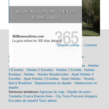
SHOW ASTRONÓMICO EN EL
PLANETARIO
365BuenosAires.com
La guía online los 365 días del año
Quienes somos
-
Contacto
Información general:
Información turística
-
Historia
-
Distancias
-
Mapa de Buenos Aires
-
Barrios
Alojamiento:
Hoteles 5 Estrellas
.
Hoteles 4 Estrellas
.
Hoteles
3 Estrellas
.
Hoteles 2 Estrellas
.
Hoteles 1 Estrella
.
Hoteles
Boutique
.
Hoteles
.
Hoteles Residenciales
.
Apart Hoteles 4
Estrellas
.
Apart Hoteles 3 Estrellas
.
Apart Hoteles
.
Hostels
.
Bed & Breakfast
.
Departamentos en alquiler
.
Habitaciones en
alquiler
.
Servicios turísticos:
Agencias de viaje
-
Alquiler de autos
-
Traslados Ezeiza Buenos Aires
-
City Tours
Personal shoppers
Escuales de español
Taxis aéreos