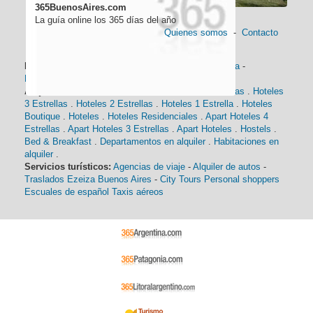
365BuenosAires.com
La guía online los 365 días del año
Quienes somos
-
Contacto
Información general:
Información turística
-
Historia
-
Distancias
-
Mapa de Buenos Aires
-
Barrios
Alojamiento:
Hoteles 5 Estrellas
.
Hoteles 4 Estrellas
.
Hoteles
3 Estrellas
.
Hoteles 2 Estrellas
.
Hoteles 1 Estrella
.
Hoteles
Boutique
.
Hoteles
.
Hoteles Residenciales
.
Apart Hoteles 4
Estrellas
.
Apart Hoteles 3 Estrellas
.
Apart Hoteles
.
Hostels
.
Bed & Breakfast
.
Departamentos en alquiler
.
Habitaciones en
alquiler
.
Servicios turísticos:
Agencias de viaje
-
Alquiler de autos
-
Traslados Ezeiza Buenos Aires
-
City Tours
Personal shoppers
Escuales de español
Taxis aéreos