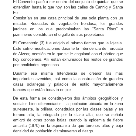
El Convento pasó a ser centro del conjunto de quintas que se
extendían hasta lo que hoy son las calles de Cannig y Santa
Fe.
Consistían en una casa principal de una sola planta con un
mirador. Rodeados de vegetación frondosa, los grandes
jardines en los que predominaban las “Santa Ritas” o
jazmineros constituían el orgullo de sus propietarios.
El Cementerio (3) fue erigido al mismo tiempo que la Iglesia.
Éste sufrió modificaciones durante la Intendencia de Torcuato
de Alvear, ocasión en la que se le engalanó con el pórtico que
hoy conocemos. Allí están exhumados los restos de grandes
personalidades argentinas.
Durante esa misma Intendencia se crearon las más
importantes avenidas, así como la construcción de grandes
casas solariegas y palacios de estilo mayoritariamente
francés que están todavía en pie.
De esta forma se constituyeron dos ámbitos geográficos y
sociales bien diferenciados. La población ubicada en la zona
sur-sureste, la orillera, constituida por las clases bajas y en
terreno alto, la integrada por la clase alta, que se señala
emigró de otras zonas bajas cuando la epidemia de fiebre
amarilla (1870) en la esperanza de que terrenos altos y baja
densidad de población disminuyeran el riesgo.