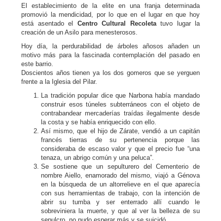
El establecimiento de la elite en una franja determinada
promovió la mendicidad, por lo que en el lugar en que hoy
está asentado el
Centro Cultural Recoleta
tuvo lugar la
creación de un Asilo para menesterosos.
Hoy día, la perdurabilidad de árboles añosos añaden un
motivo más para la fascinada contemplación del pasado en
este barrio.
Doscientos años tienen ya los dos gomeros que se yerguen
frente a la Iglesia del Pilar.
La tradición popular dice que Narbona había mandado
construir esos túneles subterráneos con el objeto de
contrabandear mercaderías traídas ilegalmente desde
la costa y se había enriquecido con ello.
Así mismo, que el hijo de Zárate, vendió a un capitán
francés tierras de su pertenencia porque las
consideraba de escaso valor y que el precio fue “una
tenaza, un abrigo común y una peluca”.
Se sostiene que un sepulturero del Cementerio de
nombre Aiello, enamorado del mismo, viajó a Génova
en la búsqueda de un altorrelieve en el que aparecía
con sus herramientas de trabajo, con la intención de
abrir su tumba y ser enterrado allí cuando le
sobreviniera la muerte, y que al ver la belleza de su
sepulcro, no pudo esperar más y se suicidó.