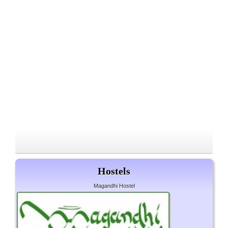
Hostels
Magandhi Hostel