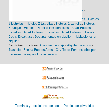
Información general:
Información turística
-
Historia
-
Distancias
-
Mapa de Buenos Aires
-
Barrios
Alojamiento:
Hoteles 5 Estrellas
.
Hoteles 4 Estrellas
.
Hoteles
3 Estrellas
.
Hoteles 2 Estrellas
.
Hoteles 1 Estrella
.
Hoteles
Boutique
.
Hoteles
.
Hoteles Residenciales
.
Apart Hoteles 4
Estrellas
.
Apart Hoteles 3 Estrellas
.
Apart Hoteles
.
Hostels
.
Bed & Breakfast
.
Departamentos en alquiler
.
Habitaciones en
alquiler
.
Servicios turísticos:
Agencias de viaje
-
Alquiler de autos
-
Traslados Ezeiza Buenos Aires
-
City Tours
Personal shoppers
Escuales de español
Taxis aéreos
Términos y condiciones de uso
-
Política de privacidad