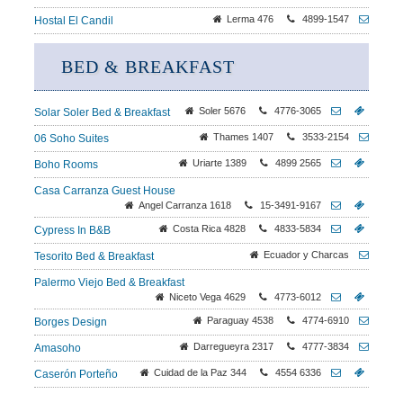
Lerma 476
4899-1547
Hostal El Candil
BED & BREAKFAST
Soler 5676
4776-3065
Solar Soler Bed & Breakfast
Thames 1407
3533-2154
06 Soho Suites
Uriarte 1389
4899 2565
Boho Rooms
Casa Carranza Guest House
Angel Carranza 1618
15-3491-9167
Costa Rica 4828
4833-5834
Cypress In B&B
Ecuador y Charcas
Tesorito Bed & Breakfast
Palermo Viejo Bed & Breakfast
Niceto Vega 4629
4773-6012
Paraguay 4538
4774-6910
Borges Design
Darregueyra 2317
4777-3834
Amasoho
Cuidad de la Paz 344
4554 6336
Caserón Porteño