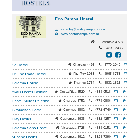
HOSTELS
Eco Pampa Hostel
ecoinfo@hostelpampa.com.ar
www.hostelpampa.com.ar
Guatemala 4778
4831-2435
Charcas 4416
4779-2949
So Hostel
Fitz Roy 1983
3965-8753
On The Road Hostel
Thames 1754
4832-1815
Palermo House
Costa Rica 4520
4833-9518
Akais Hostel Fashion
Charcas 4752
4773-0806
Hostel Suites Palermo
Guemes 4802
4772-6740
Giramondo Hostel
Guatemala 4636
4832-4257
Play Hostel
Nicaragua 4728
4833-0151
Palermo Soho Hostel
Guatemala 4612
5324-7390
MTsoho Hostel