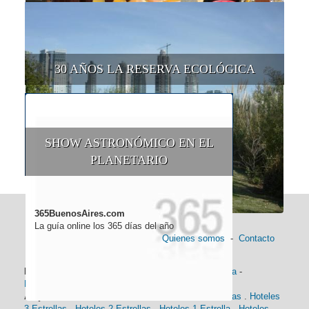
30 AÑOS LA RESERVA ECOLÓGICA
SHOW ASTRONÓMICO EN EL
PLANETARIO
365BuenosAires.com
La guía online los 365 días del año
Quienes somos
-
Contacto
Información general:
Información turística
-
Historia
-
Distancias
-
Mapa de Buenos Aires
-
Barrios
Alojamiento:
Hoteles 5 Estrellas
.
Hoteles 4 Estrellas
.
Hoteles
3 Estrellas
.
Hoteles 2 Estrellas
.
Hoteles 1 Estrella
.
Hoteles