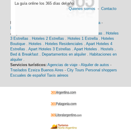
La guía online los 365 días del año
Quienes somos
-
Contacto
Información general:
Información turística
-
Historia
-
Distancias
-
Mapa de Buenos Aires
-
Barrios
Alojamiento:
Hoteles 5 Estrellas
.
Hoteles 4 Estrellas
.
Hoteles
3 Estrellas
.
Hoteles 2 Estrellas
.
Hoteles 1 Estrella
.
Hoteles
Boutique
.
Hoteles
.
Hoteles Residenciales
.
Apart Hoteles 4
Estrellas
.
Apart Hoteles 3 Estrellas
.
Apart Hoteles
.
Hostels
.
Bed & Breakfast
.
Departamentos en alquiler
.
Habitaciones en
alquiler
.
Servicios turísticos:
Agencias de viaje
-
Alquiler de autos
-
Traslados Ezeiza Buenos Aires
-
City Tours
Personal shoppers
Escuales de español
Taxis aéreos