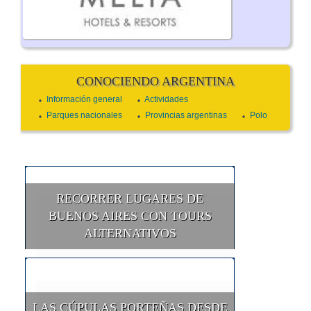
CONOCIENDO ARGENTINA
Información general
Actividades
Parques nacionales
Provincias argentinas
Polo
RECORRER LUGARES DE
BUENOS AIRES CON TOURS
ALTERNATIVOS
LAS CÚPULAS PORTEÑAS DESDE