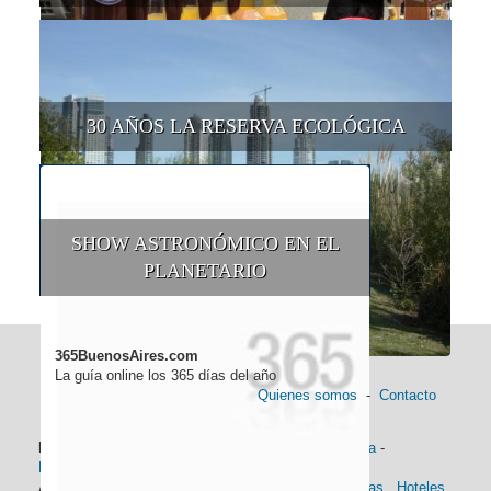
30 AÑOS LA RESERVA ECOLÓGICA
SHOW ASTRONÓMICO EN EL
PLANETARIO
365BuenosAires.com
La guía online los 365 días del año
Quienes somos
-
Contacto
Información general:
Información turística
-
Historia
-
Distancias
-
Mapa de Buenos Aires
-
Barrios
Alojamiento:
Hoteles 5 Estrellas
.
Hoteles 4 Estrellas
.
Hoteles