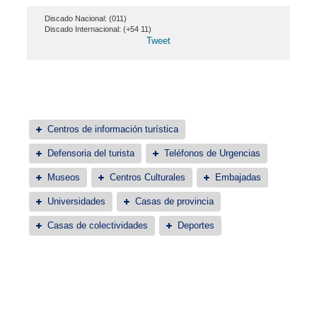
Discado Nacional: (011)
Discado Internacional: (+54 11)
Tweet
Centros de información turística
Defensoria del turista
Teléfonos de Urgencias
Museos
Centros Culturales
Embajadas
Universidades
Casas de provincia
Casas de colectividades
Deportes