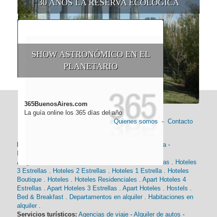
30 AÑOS LA RESERVA ECOLÓGICA
SHOW ASTRONÓMICO EN EL
PLANETARIO
365BuenosAires.com
La guía online los 365 días del año
Quienes somos
-
Contacto
Información general:
Información turística
-
Historia
-
Distancias
-
Mapa de Buenos Aires
-
Barrios
Alojamiento:
Hoteles 5 Estrellas
.
Hoteles 4 Estrellas
.
Hoteles
3 Estrellas
.
Hoteles 2 Estrellas
.
Hoteles 1 Estrella
.
Hoteles
Boutique
.
Hoteles
.
Hoteles Residenciales
.
Apart Hoteles 4
Estrellas
.
Apart Hoteles 3 Estrellas
.
Apart Hoteles
.
Hostels
.
Bed & Breakfast
.
Departamentos en alquiler
.
Habitaciones en
alquiler
.
Servicios turísticos:
Agencias de viaje
-
Alquiler de autos
-