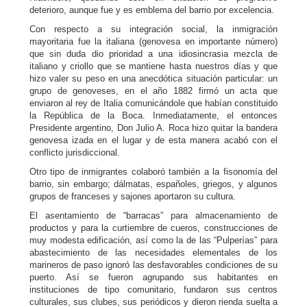
deterioro, aunque fue y es emblema del barrio por excelencia.
Con respecto a su integración social, la inmigración
mayoritaria fue la italiana (genovesa en importante número)
que sin duda dio prioridad a una idiosincrasia mezcla de
italiano y criollo que se mantiene hasta nuestros días y que
hizo valer su peso en una anecdótica situación particular: un
grupo de genoveses, en el año 1882 firmó un acta que
enviaron al rey de Italia comunicándole que habían constituido
la República de la Boca. Inmediatamente, el entonces
Presidente argentino, Don Julio A. Roca hizo quitar la bandera
genovesa izada en el lugar y de esta manera acabó con el
conflicto jurisdiccional.
Otro tipo de inmigrantes colaboró también a la fisonomía del
barrio, sin embargo; dálmatas, españoles, griegos, y algunos
grupos de franceses y sajones aportaron su cultura.
El asentamiento de “barracas” para almacenamiento de
productos y para la curtiembre de cueros, construcciones de
muy modesta edificación, así como la de las “Pulperías” para
abastecimiento de las necesidades elementales de los
marineros de paso ignoró las desfavorables condiciones de su
puerto. Así se fueron agrupando sus habitantes en
instituciones de tipo comunitario, fundaron sus centros
culturales, sus clubes, sus periódicos y dieron rienda suelta a