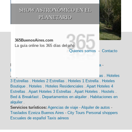
SHOW ASTRONÓMICO EN EL
PLANETARIO
365BuenosAires.com
La guía online los 365 días del año
Quienes somos
-
Contacto
Información general:
Información turística
-
Historia
-
Distancias
-
Mapa de Buenos Aires
-
Barrios
Alojamiento:
Hoteles 5 Estrellas
.
Hoteles 4 Estrellas
.
Hoteles
3 Estrellas
.
Hoteles 2 Estrellas
.
Hoteles 1 Estrella
.
Hoteles
Boutique
.
Hoteles
.
Hoteles Residenciales
.
Apart Hoteles 4
Estrellas
.
Apart Hoteles 3 Estrellas
.
Apart Hoteles
.
Hostels
.
Bed & Breakfast
.
Departamentos en alquiler
.
Habitaciones en
alquiler
.
Servicios turísticos:
Agencias de viaje
-
Alquiler de autos
-
Traslados Ezeiza Buenos Aires
-
City Tours
Personal shoppers
Escuales de español
Taxis aéreos