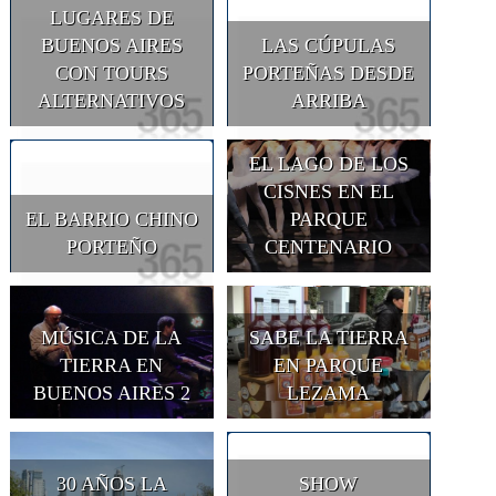
LUGARES DE
BUENOS AIRES
LAS CÚPULAS
CON TOURS
PORTEÑAS DESDE
ALTERNATIVOS
ARRIBA
EL LAGO DE LOS
CISNES EN EL
EL BARRIO CHINO
PARQUE
PORTEÑO
CENTENARIO
MÚSICA DE LA
SABE LA TIERRA
TIERRA EN
EN PARQUE
BUENOS AIRES 2
LEZAMA
30 AÑOS LA
SHOW