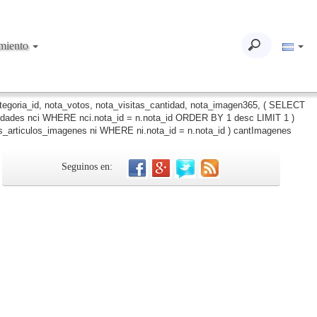
imiento
ategoria_id, nota_votos, nota_visitas_cantidad, nota_imagen365, ( SELECT
iudades nci WHERE nci.nota_id = n.nota_id ORDER BY 1 desc LIMIT 1 )
_articulos_imagenes ni WHERE ni.nota_id = n.nota_id ) cantImagenes
Seguinos en: