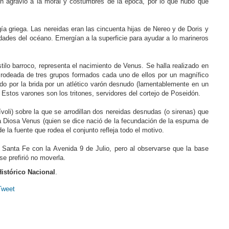
n agravio a la moral y costumbres de la época, por lo que hubo que
gía griega. Las nereidas eran las cincuenta hijas de Nereo y de Doris y
idades del océano. Emergían a la superficie para ayudar a lo marineros
tilo barroco, representa el nacimiento de Venus. Se halla realizado en
rodeada de tres grupos formados cada uno de ellos por un magnífico
do por la brida por un atlético varón desnudo (lamentablemente en un
 Estos varones son los tritones, servidores del cortejo de Poseidón.
Tívoli) sobre la que se arrodillan dos nereidas desnudas (o sirenas) que
a Diosa Venus (quien se dice nació de la fecundación de la espuma de
 la fuente que rodea el conjunto refleja todo el motivo.
a Santa Fe con la Avenida 9 de Julio, pero al observarse que la base
e prefirió no moverla.
Histórico Nacional
.
Tweet