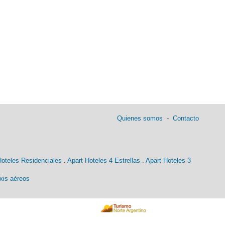
Quienes somos
-
Contacto
Hoteles Residenciales
.
Apart Hoteles 4 Estrellas
.
Apart Hoteles 3
xis aéreos