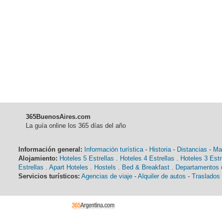
365BuenosAires.com
La guía online los 365 días del año
Información general:
Información turística
-
Historia
-
Distancias
-
Ma
Alojamiento:
Hoteles 5 Estrellas
.
Hoteles 4 Estrellas
.
Hoteles 3 Estr
Estrellas
.
Apart Hoteles
.
Hostels
.
Bed & Breakfast
.
Departamentos e
Servicios turísticos:
Agencias de viaje
-
Alquiler de autos
-
Traslados