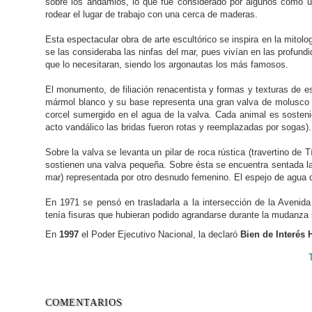
sobre los andamios, lo que fue considerado por algunos como u
rodear el lugar de trabajo con una cerca de maderas.
Esta espectacular obra de arte escultórico se inspira en la mitolo
se las consideraba las ninfas del mar, pues vivían en las profund
que lo necesitaran, siendo los argonautas los más famosos.
El monumento, de filiación renacentista y formas y texturas de es
mármol blanco y su base representa una gran valva de molusco 
corcel sumergido en el agua de la valva. Cada animal es sosteni
acto vandálico las bridas fueron rotas y reemplazadas por sogas).
Sobre la valva se levanta un pilar de roca rústica (travertino de 
sostienen una valva pequeña. Sobre ésta se encuentra sentada l
mar) representada por otro desnudo femenino. El espejo de agua de
En 1971 se pensó en trasladarla a la intersección de la Avenid
tenía fisuras que hubieran podido agrandarse durante la mudanza s
En
1997
el Poder Ejecutivo Nacional, la declaró
Bien de Interés 
COMENTARIOS