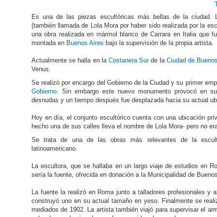
Es una de las piezas escultóricas más bellas de la ciudad.
(también llamada de Lola Mora por haber sido realizada por la esc
una obra realizada en mármol blanco de Carrara en Italia que f
montada en
Buenos Aires
bajo la supervisión de la propia artista.
Actualmente se halla en la
Costanera Sur
de la
Ciudad de Buenos
Venus.
Se realizó por encargo del Gobierno de la Ciudad y su primer em
Gobierno
. Sin embargo este nuevo monumento provocó en su é
desnudas y un tiempo después fue desplazada hacia su actual ub
Hoy en día, el conjunto escultórico cuenta con una ubicación priv
hecho una de sus calles lleva el nombre de Lola Mora- pero no er
Se trata de una de las obras más relevantes de la esculto
latinoamericano.
La escultora, que se hallaba en un largo viaje de estudios en 
sería la fuente, ofrecida en donación a la Municipalidad de Buenos
La fuente la realizó en Roma junto a talladores profesionales y 
construyó uno en su actual tamaño en yeso. Finalmente se reali
mediados de 1902. La artista también viajó para supervisar el arm