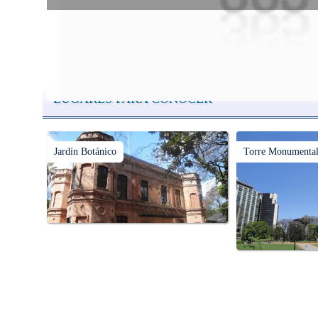
Buenos Aires se puede recorrer y descubrir desde otros puntos d
vista, tanto sea a pie, en bici, en barcos, botes, y tantas otras
alternativas.
LUGARES PARA CONOCER
Jardín Botánico
Torre Monumental 