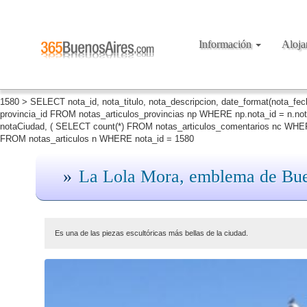
Información
Aloj
1580 > SELECT nota_id, nota_titulo, nota_descripcion, date_format(nota_fe
provincia_id FROM notas_articulos_provincias np WHERE np.nota_id = n.no
notaCiudad, ( SELECT count(*) FROM notas_articulos_comentarios nc WHERE
FROM notas_articulos n WHERE nota_id = 1580
La Lola Mora, emblema de Bue
Es una de las piezas escultóricas más bellas de la ciudad.