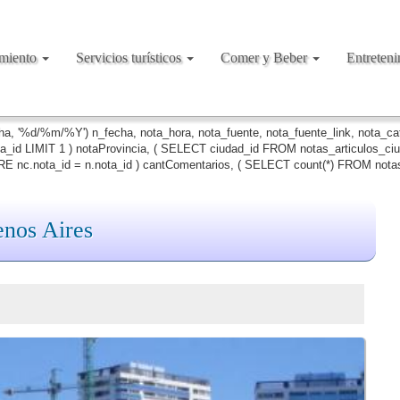
amiento
Servicios turísticos
Comer y Beber
Entreten
cha, '%d/%m/%Y') n_fecha, nota_hora, nota_fuente, nota_fuente_link, nota_c
ta_id LIMIT 1 ) notaProvincia, ( SELECT ciudad_id FROM notas_articulos_c
 nc.nota_id = n.nota_id ) cantComentarios, ( SELECT count(*) FROM notas
nos Aires