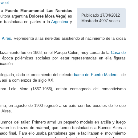
Tweet
 La
Fuente Monumental Las Nereidas
Publicado 17/04/2012
ultora argentina
Dolores Mora Vega
) es
Mostrado 4997 veces.
ue trasladada en partes a la
Argentina
y
 Aires
. Representa a las nereidas asistiendo al nacimiento de la diosa
plazamiento fue en 1903, en el Parque Colón, muy cerca de la
Casa de
poca polémicas sociales por estar representadas en ella figuras
icación.
ilegiada, dado el crecimiento del selecto
barrio de Puerto Madero
- de
a así a comienzos de siglo XX.
ra Lola Mora (1867-1936), artista consagrada del romanticismo
Roma, en agosto de 1900 regresó a su país con los bocetos de lo que
 Aires.
alumnos del taller. Primero armó un pequeño modelo en arcilla y luego
zaron los trozos de mármol, que fueron trasladados a Buenos Aires a
ado final. Para ello usaba pantalones que le facilitaban el movimiento