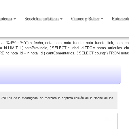
amiento
Servicios turísticos
Comer y Beber
Entreten
cha, '%d/%m/%Y') n_fecha, nota_hora, nota_fuente, nota_fuente_link, nota_c
ta_id LIMIT 1 ) notaProvincia, ( SELECT ciudad_id FROM notas_articulos_c
 nc.nota_id = n.nota_id ) cantComentarios, ( SELECT count(*) FROM notas
3:00 hs de la madrugada, se realizará la septima edición de la Noche de los