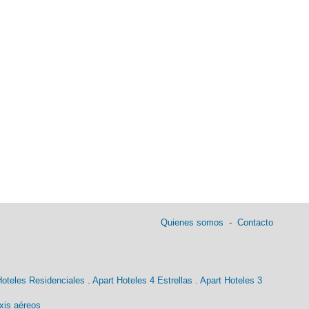
Quienes somos
-
Contacto
Hoteles Residenciales
.
Apart Hoteles 4 Estrellas
.
Apart Hoteles 3
xis aéreos