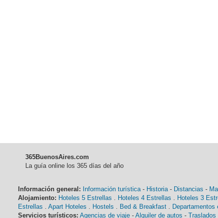
365BuenosAires.com
La guía online los 365 días del año
Información general:
Información turística
-
Historia
-
Distancias
-
Ma
Alojamiento:
Hoteles 5 Estrellas
.
Hoteles 4 Estrellas
.
Hoteles 3 Estr
Estrellas
.
Apart Hoteles
.
Hostels
.
Bed & Breakfast
.
Departamentos e
Servicios turísticos:
Agencias de viaje
-
Alquiler de autos
-
Traslados