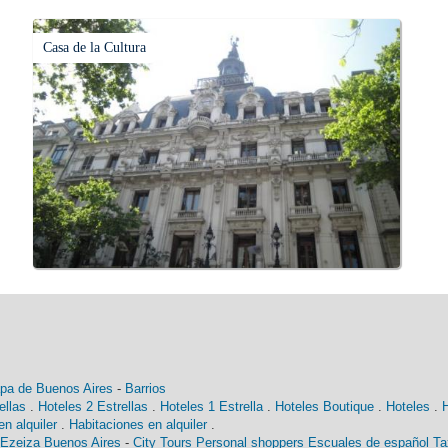
Casa de la Cultura
pa de Buenos Aires
-
Barrios
ellas
.
Hoteles 2 Estrellas
.
Hoteles 1 Estrella
.
Hoteles Boutique
.
Hoteles
.
n alquiler
.
Habitaciones en alquiler
.
 Ezeiza Buenos Aires
-
City Tours
Personal shoppers
Escuales de español
Ta