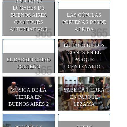
RECORRER
LUGARES DE
BUENOS AIRES
LAS CÚPULAS
CON TOURS
PORTEÑAS DESDE
ALTERNATIVOS
ARRIBA
EL LAGO DE LOS
CISNES EN EL
EL BARRIO CHINO
PARQUE
PORTEÑO
CENTENARIO
MÚSICA DE LA
SABE LA TIERRA
TIERRA EN
EN PARQUE
BUENOS AIRES 2
LEZAMA