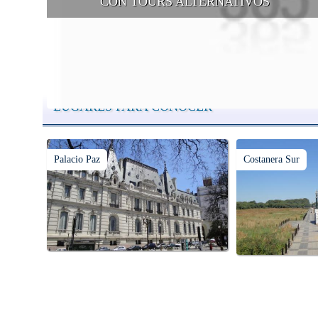
CON TOURS ALTERNATIVOS
Buenos Aires se puede recorrer y descubrir desde otros puntos d
vista, tanto sea a pie, en bici, en barcos, botes, y tantas otras
alternativas.
LUGARES PARA CONOCER
Palacio Paz
Costanera Sur