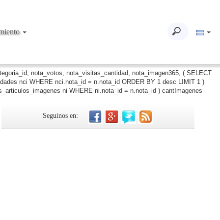
imiento
ategoria_id, nota_votos, nota_visitas_cantidad, nota_imagen365, ( SELECT
iudades nci WHERE nci.nota_id = n.nota_id ORDER BY 1 desc LIMIT 1 )
_articulos_imagenes ni WHERE ni.nota_id = n.nota_id ) cantImagenes
Seguinos en: