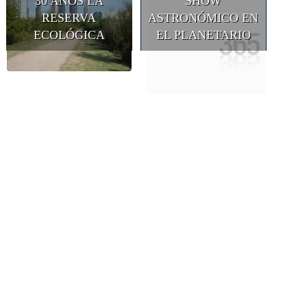
30 AÑOS LA
SHOW
RESERVA
ASTRONÓMICO EN
ECOLÓGICA
EL PLANETARIO