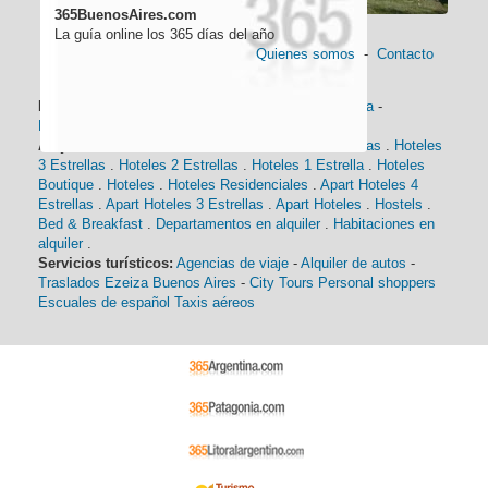
365BuenosAires.com
La guía online los 365 días del año
Quienes somos
-
Contacto
Información general:
Información turística
-
Historia
-
Distancias
-
Mapa de Buenos Aires
-
Barrios
Alojamiento:
Hoteles 5 Estrellas
.
Hoteles 4 Estrellas
.
Hoteles
3 Estrellas
.
Hoteles 2 Estrellas
.
Hoteles 1 Estrella
.
Hoteles
Boutique
.
Hoteles
.
Hoteles Residenciales
.
Apart Hoteles 4
Estrellas
.
Apart Hoteles 3 Estrellas
.
Apart Hoteles
.
Hostels
.
Bed & Breakfast
.
Departamentos en alquiler
.
Habitaciones en
alquiler
.
Servicios turísticos:
Agencias de viaje
-
Alquiler de autos
-
Traslados Ezeiza Buenos Aires
-
City Tours
Personal shoppers
Escuales de español
Taxis aéreos