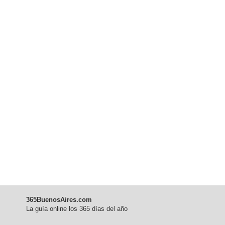
365BuenosAires.com
La guía online los 365 días del año