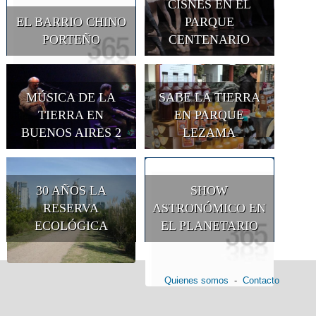
CISNES EN EL
EL BARRIO CHINO
PARQUE
PORTEÑO
CENTENARIO
MÚSICA DE LA
SABE LA TIERRA
TIERRA EN
EN PARQUE
BUENOS AIRES 2
LEZAMA
30 AÑOS LA
SHOW
RESERVA
ASTRONÓMICO EN
ECOLÓGICA
EL PLANETARIO
Quienes somos
-
Contacto