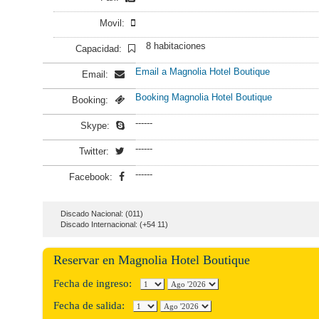
Movil:
8 habitaciones
Capacidad:
Email a Magnolia Hotel Boutique
Email:
Booking Magnolia Hotel Boutique
Booking:
------
Skype:
------
Twitter:
------
Facebook:
Discado Nacional: (011)
Discado Internacional: (+54 11)
Reservar en Magnolia Hotel Boutique
Fecha de ingreso:
Fecha de salida: