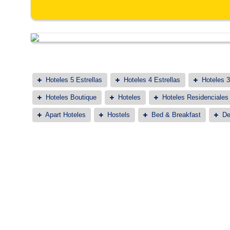
Hoteles 5 Estrellas
Hoteles 4 Estrellas
Hoteles 3
Hoteles Boutique
Hoteles
Hoteles Residenciales
Apart Hoteles
Hostels
Bed & Breakfast
De