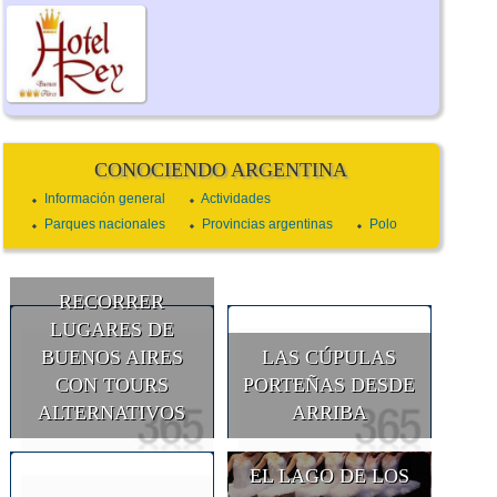
CONOCIENDO ARGENTINA
Información general
Actividades
Parques nacionales
Provincias argentinas
Polo
RECORRER
LUGARES DE
BUENOS AIRES
LAS CÚPULAS
CON TOURS
PORTEÑAS DESDE
ALTERNATIVOS
ARRIBA
EL LAGO DE LOS