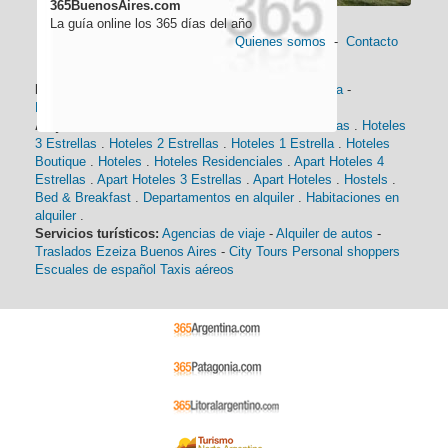
365BuenosAires.com
La guía online los 365 días del año
Quienes somos
-
Contacto
Información general:
Información turística
-
Historia
-
Distancias
-
Mapa de Buenos Aires
-
Barrios
Alojamiento:
Hoteles 5 Estrellas
.
Hoteles 4 Estrellas
.
Hoteles
3 Estrellas
.
Hoteles 2 Estrellas
.
Hoteles 1 Estrella
.
Hoteles
Boutique
.
Hoteles
.
Hoteles Residenciales
.
Apart Hoteles 4
Estrellas
.
Apart Hoteles 3 Estrellas
.
Apart Hoteles
.
Hostels
.
Bed & Breakfast
.
Departamentos en alquiler
.
Habitaciones en
alquiler
.
Servicios turísticos:
Agencias de viaje
-
Alquiler de autos
-
Traslados Ezeiza Buenos Aires
-
City Tours
Personal shoppers
Escuales de español
Taxis aéreos